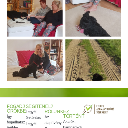
FOGADJ
SEGÍTENÉL?
ÖRÖKBE
RÓLUNK
EZ
Legyél
TÖRTÉNT
Így
Az
önkéntes
Akciók,
fogadhatsz
alapítvány
Legyél
kampányok
örökbe