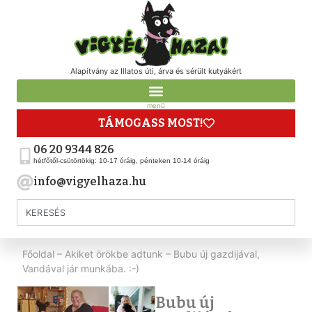
Alapítvány az Illatos úti, árva és sérült kutyákért
menü
TÁMOGASS MOST!
06 20 9344 826
hétfőtől-csütörtökig: 10-17 óráig, pénteken 10-14 óráig
info@vigyelhaza.hu
Főoldal
–
Akiket örökbe adtunk
–
Bubu új gazdijával,
Vandával jár munkába. :-)
Bubu új