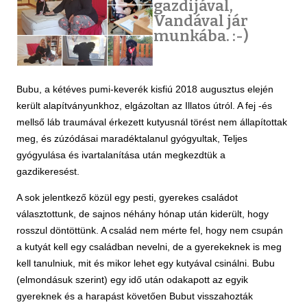
gazdijával,
Vandával jár
munkába. :-)
Bubu, a kétéves pumi-keverék kisfiú 2018 augusztus elején
került alapítványunkhoz, elgázoltan az Illatos útról. A fej -és
mellső láb traumával érkezett kutyusnál törést nem állapítottak
meg, és zúzódásai maradéktalanul gyógyultak, Teljes
gyógyulása és ivartalanítása után megkezdtük a
gazdikeresést.
A sok jelentkező közül egy pesti, gyerekes családot
választottunk, de sajnos néhány hónap után kiderült, hogy
rosszul döntöttünk. A család nem mérte fel, hogy nem csupán
a kutyát kell egy családban nevelni, de a gyerekeknek is meg
kell tanulniuk, mit és mikor lehet egy kutyával csinálni. Bubu
(elmondásuk szerint) egy idő után odakapott az egyik
gyereknek és a harapást követően Bubut visszahozták