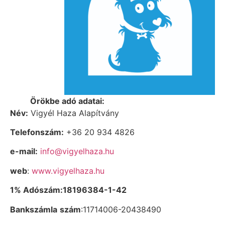
Örökbe adó adatai:
Név:
Vigyél Haza Alapítvány
Telefonszám:
+36 20 934 4826
e-mail:
info@vigyelhaza.hu
web
:
www.vigyelhaza.hu
1% Adószám:18196384-1-42
Bankszámla
szám
:11714006-20438490