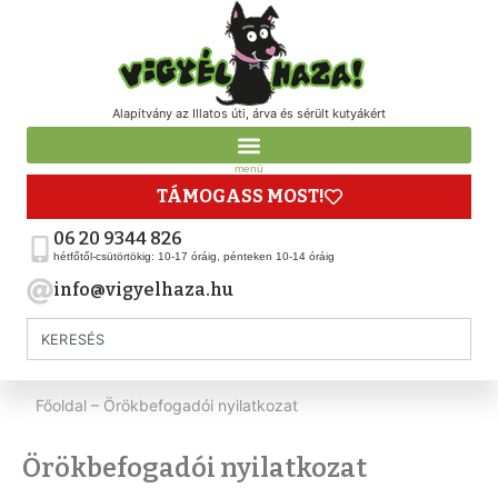
Alapítvány az Illatos úti, árva és sérült kutyákért
menü
TÁMOGASS MOST!
06 20 9344 826
hétfőtől-csütörtökig: 10-17 óráig, pénteken 10-14 óráig
info@vigyelhaza.hu
Főoldal
–
Örökbefogadói nyilatkozat
Örökbefogadói nyilatkozat