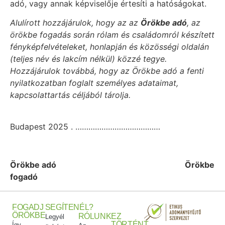
adó, vagy annak képviselője értesíti a hatóságokat.
Alulírott hozzájárulok, hogy az az
Örökbe adó
, az
örökbe fogadás során rólam és családomról készített
fényképfelvételeket, honlapján és közösségi oldalán
(teljes név és lakcím nélkül) közzé tegye.
Hozzájárulok továbbá, hogy az Örökbe adó a fenti
nyilatkozatban foglalt személyes adataimat,
kapcsolattartás céljából tárolja.
Budapest 2025 . …………………………………
Örökbe adó Örökbe
fogadó
FOGADJ
SEGÍTENÉL?
ÖRÖKBE
RÓLUNK
EZ
Legyél
TÖRTÉNT
Így