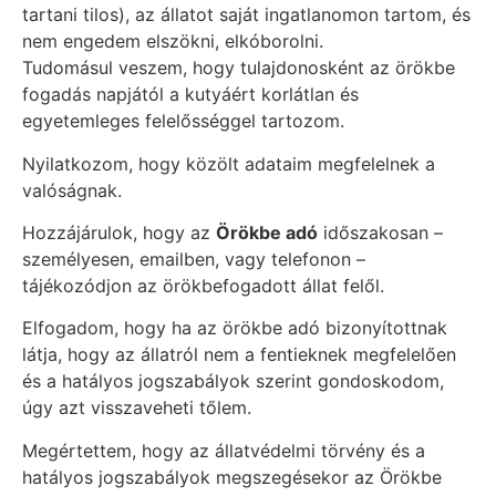
tartani tilos), az állatot saját ingatlanomon tartom, és
nem engedem elszökni, elkóborolni.
Tudomásul veszem, hogy tulajdonosként az örökbe
fogadás napjától a kutyáért korlátlan és
egyetemleges felelősséggel tartozom.
Nyilatkozom, hogy közölt adataim megfelelnek a
valóságnak.
Hozzájárulok, hogy az
Örökbe adó
időszakosan –
személyesen, emailben, vagy telefonon –
tájékozódjon az örökbefogadott állat felől.
Elfogadom, hogy ha az örökbe adó bizonyítottnak
látja, hogy az állatról nem a fentieknek megfelelően
és a hatályos jogszabályok szerint gondoskodom,
úgy azt visszaveheti tőlem.
Megértettem, hogy az állatvédelmi törvény és a
hatályos jogszabályok megszegésekor az Örökbe