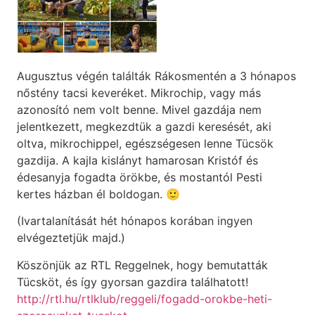
Augusztus végén találták Rákosmentén a 3 hónapos
nőstény tacsi keveréket. Mikrochip, vagy más
azonosító nem volt benne. Mivel gazdája nem
jelentkezett, megkezdtük a gazdi keresését, aki
oltva, mikrochippel, egészségesen lenne Tücsök
gazdija. A kajla kislányt hamarosan Kristóf és
édesanyja fogadta örökbe, és mostantól Pesti
kertes házban él boldogan. 🙂
(Ivartalanítását hét hónapos korában ingyen
elvégeztetjük majd.)
Köszönjük az RTL Reggelnek, hogy bemutatták
Tücsköt, és így gyorsan gazdira találhatott!
http://rtl.hu/rtlklub/reggeli/fogadd-orokbe-heti-