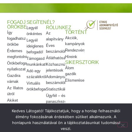
FOGADJ
SEGÍTENÉL?
ÖRÖKBE
RÓLUNK
EZ
Legyél
TÖRTÉNT
Így
Az
önkéntes
Akciók,
fogadhatsz
alapítvány
Legyél
kampányok
örökbe
Éves
ideiglenes
Rendezvényeink
Érdemes
beszámolók
befogadó!
megfontolni
Híreink
Átláthatóság
Támogasd
SIKERSZTORIK
Örökbefogadói
munkánkat!
Közhasznúsági
Álom
nyilatkozat
jelentések
Adó egy
gazdik
Gazdira
százalékról
Adományozási
Elismeréseink
várnak
beszámolók
Virtuális
Az Illatos
örökbefogadás
Statisztikák
útról
Ügyfél – és
Akiket
panaszkezelés
örökbe
Etikai
Kedves Látogató! Tájékoztatjuk, hogy a honlap felhasználói
adtunk
kódex
élmény fokozásának érdekében sütiket alkalmazunk. A
Meggyógyítottuk
honlapunk használatával ön a tájékoztatásunkat tudomásul
veszi.