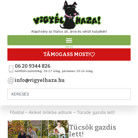
Alapítvány az Illatos úti, árva és sérült kutyákért
menü
TÁMOGASS MOST!
06 20 9344 826
hétfőtől-csütörtökig: 10-17 óráig, pénteken 10-14 óráig
info@vigyelhaza.hu
Főoldal
–
Akiket örökbe adtunk
–
Tücsök gazdis lett!
Tücsök gazdis
lett!