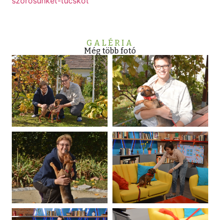
szorosunket-tucskot
GALÉRIA
Még több fotó