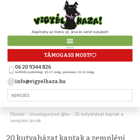
Alapítvány az Illatos úti, árva és sérült kutyákért
menü
TÁMOGASS MOST!
06 20 9344 826
hétfőtől-csütörtökig: 10-17 óráig, pénteken 10-14 óráig
info@vigyelhaza.hu
Főoldal
–
Uncategorized @hu
–
20 kutyaházat kaptak a
zempléni árvák
20 kutyaházat kaptak a zempléni