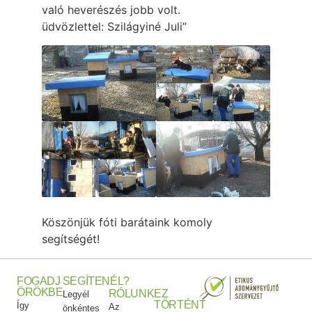
való heverészés jobb volt.
üdvözlettel: Szilágyiné Juli”
Köszönjük fóti barátaink komoly
segítségét!
FOGADJ
SEGÍTENÉL?
ÖRÖKBE
RÓLUNK
EZ
Legyél
TÖRTÉNT
Így
Az
önkéntes