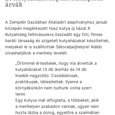
árvák
A Zemplén Gazdátlan Állataiért alapítványhoz január
közepén megérkezett húsz kutya új háza! A
Kutyahideg felhívásunkra összeállt egy fóti, filmes
baráti társaság és szigetelt kutyaházakat készítettek,
melyeket le is szállítottak Sátoraljaújhelyre! Alább
olvashatjátok a menhely levelét:
„Örömmel értesítelek, hogy ma átvettük a
kutyaházakat (3 db ikerház és 14 db
kisebb-nagyobb). Csodálatosak,
praktikusak, téliesítettek. Ilyenre a
környékünkön nem tudtunk volna szert
tenni.
Eg
y kutyus már elfoglalta, a többeket, akik
a menhelyen szabadon vannak, ugyan nem
hozta lázba a dolog, egyelőre a szalmában