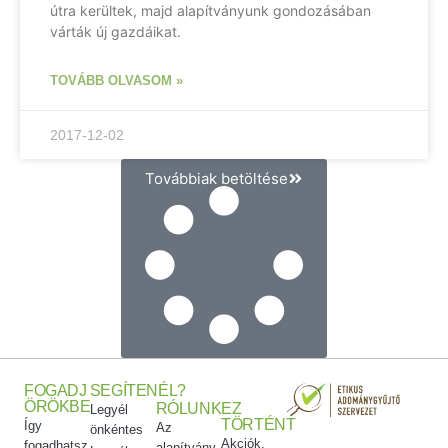
útra kerültek, majd alapítványunk gondozásában
várták új gazdáikat.
TOVÁBB OLVASOM »
2017-12-02
Továbbiak betöltése
FOGADJ
SEGÍTENÉL?
ÖRÖKBE
RÓLUNK
EZ
Legyél
TÖRTÉNT
Így
Az
önkéntes
Akciók,
fogadhatsz
alapítvány