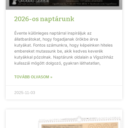
2026-os naptárunk
Évente különleges naptárral inspiráljuk az
állatbarátokat, hogy fogadjanak örökbe árva
kutyákat. Fontos számunkra, hogy képeinken hiteles
embereket mutassunk be, akik kedves keverék
kutyákkal pózolnak. Naptárunk oldalain a Vígszínház
kulisszái mögött dolgozó, gyakran láthatatlan,
TOVÁBB OLVASOM »
2025-11-03