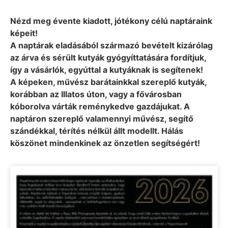
Nézd meg évente kiadott, jótékony célú naptáraink
képeit!
A naptárak eladásából származó bevételt kizárólag
az árva és sérült kutyák gyógyíttatására fordítjuk,
így a vásárlók, egyúttal a kutyáknak is segítenek!
A képeken, művész barátainkkal szereplő kutyák,
korábban az Illatos úton, vagy a fővárosban
kóborolva várták reménykedve gazdájukat. A
naptáron szereplő valamennyi művész, segítő
szándékkal, térítés nélkül állt modellt. Hálás
köszönet mindenkinek az önzetlen segítségért!