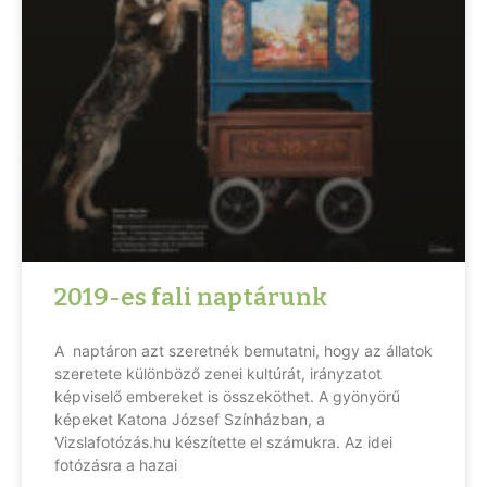
2019-es fali naptárunk
A naptáron azt szeretnék bemutatni, hogy az állatok
szeretete különböző zenei kultúrát, irányzatot
képviselő embereket is összeköthet. A gyönyörű
képeket Katona József Színházban, a
Vizslafotózás.hu készítette el számukra. Az idei
fotózásra a hazai