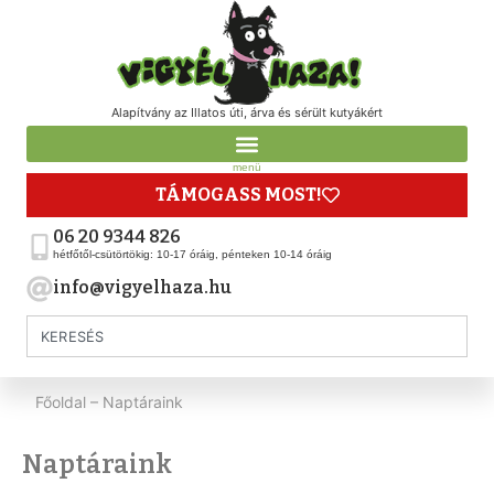
Alapítvány az Illatos úti, árva és sérült kutyákért
menü
TÁMOGASS MOST!
06 20 9344 826
hétfőtől-csütörtökig: 10-17 óráig, pénteken 10-14 óráig
info@vigyelhaza.hu
Főoldal
–
Naptáraink
Naptáraink