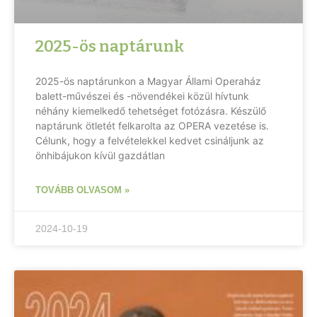
2025-ös naptárunk
2025-ös naptárunkon a Magyar Állami Operaház
balett-művészei és -növendékei közül hívtunk
néhány kiemelkedő tehetséget fotózásra. Készülő
naptárunk ötletét felkarolta az OPERA vezetése is.
Célunk, hogy a felvételekkel kedvet csináljunk az
önhibájukon kívül gazdátlan
TOVÁBB OLVASOM »
2024-10-19