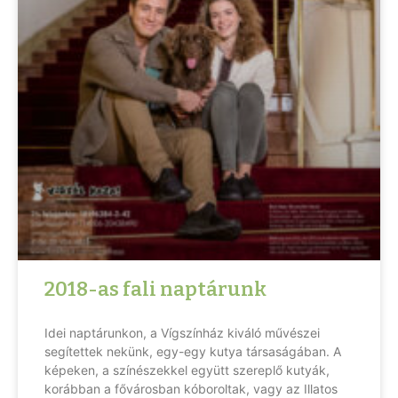
2018-as fali naptárunk
Idei naptárunkon, a Vígszínház kiváló művészei
segítettek nekünk, egy-egy kutya társaságában. A
képeken, a színészekkel együtt szereplő kutyák,
korábban a fővárosban kóboroltak, vagy az Illatos