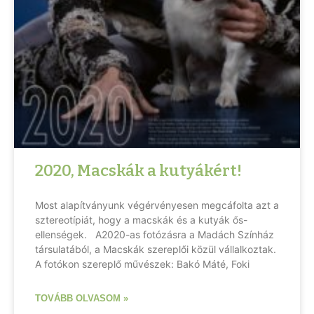
2020, Macskák a kutyákért!
Most alapítványunk végérvényesen megcáfolta azt a
sztereotípiát, hogy a macskák és a kutyák ős-
ellenségek. A2020-as fotózásra a Madách Színház
társulatából, a Macskák szereplői közül vállalkoztak.
A fotókon szereplő művészek: Bakó Máté, Foki
TOVÁBB OLVASOM »