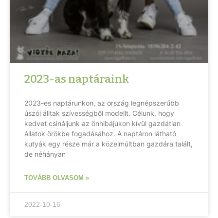
2023-as naptáraink
2023-es naptárunkon, az ország legnépszerűbb
úszói álltak szívességből modellt. Célunk, hogy
kedvet csináljunk az önhibájukon kívül gazdátlan
állatok örökbe fogadásához. A naptáron látható
kutyák egy része már a közelmúltban gazdára talált,
de néhányan
TOVÁBB OLVASOM »
2022-10-16