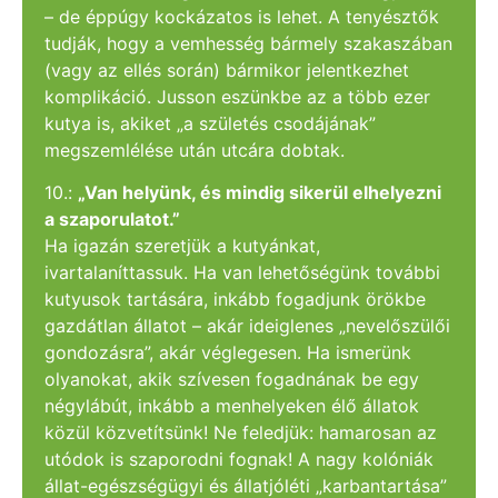
– de éppúgy kockázatos is lehet. A tenyésztők
tudják, hogy a vemhesség bármely szakaszában
(vagy az ellés során) bármikor jelentkezhet
komplikáció. Jusson eszünkbe az a több ezer
kutya is, akiket „a születés csodájának”
megszemlélése után utcára dobtak.
10.:
„Van helyünk, és mindig sikerül elhelyezni
a szaporulatot.”
Ha igazán szeretjük a kutyánkat,
ivartalaníttassuk. Ha van lehetőségünk további
kutyusok tartására, inkább fogadjunk örökbe
gazdátlan állatot – akár ideiglenes „nevelőszülői
gondozásra”, akár véglegesen. Ha ismerünk
olyanokat, akik szívesen fogadnának be egy
négylábút, inkább a menhelyeken élő állatok
közül közvetítsünk! Ne feledjük: hamarosan az
utódok is szaporodni fognak! A nagy kolóniák
állat-egészségügyi és állatjóléti „karbantartása”