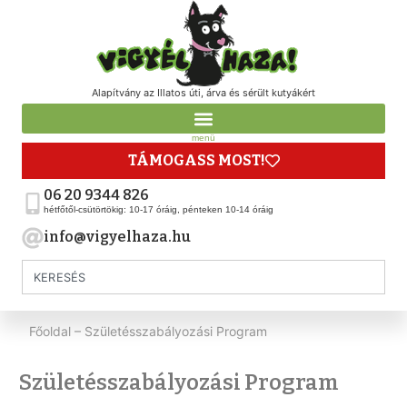
Alapítvány az Illatos úti, árva és sérült kutyákért
menü
TÁMOGASS MOST!
06 20 9344 826
hétfőtől-csütörtökig: 10-17 óráig, pénteken 10-14 óráig
info@vigyelhaza.hu
Főoldal
–
Születésszabályozási Program
Születésszabályozási Program