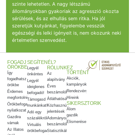
szinte lehetetlen. A nagy létszámú
állományokban gyakoriak az agresszió okozta
sérülések, és az elhullás sem ritka. Ha jól
szeretjük kutyánkat, figyelembe vesszük
egészségi és lelki igényeit is, nem okozunk neki
értelmetlen szenvedést.
FOGADJ
SEGÍTENÉL?
ÖRÖKBE
RÓLUNK
EZ
Legyél
TÖRTÉNT
Így
Az
önkéntes
Akciók,
fogadhatsz
alapítvány
Legyél
kampányok
örökbe
Éves
ideiglenes
Rendezvényeink
Érdemes
beszámolók
befogadó!
megfontolni
Híreink
Átláthatóság
Támogasd
SIKERSZTORIK
Örökbefogadói
munkánkat!
Közhasznúsági
Álom
nyilatkozat
jelentések
Adó egy
gazdik
Gazdira
százalékról
Adományozási
Elismeréseink
várnak
beszámolók
Virtuális
Az Illatos
örökbefogadás
Statisztikák