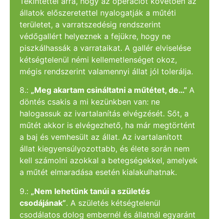
Tekintettel arra, hogy az operációt követően az
állatok előszeretettel nyalogatják a műtéti
területet, a varratszedésig rendszerint
védőgallért helyeznek a fejükre, hogy ne
piszkálhassák a varrataikat. A gallér elviselése
kétségtelenül némi kellemetlenséget okoz,
mégis rendszerint valamennyi állat jól tolerálja.
8.:
„Meg akartam csináltatni a műtétet, de…”
A
döntés csakis a mi kezünkben van: ne
halogassuk az ivartalanítás elvégzését. Sőt, a
műtét akkor is elvégezhető, ha már megtörtént
a baj és vemhesült az állat. Az ivartalanított
állat kiegyensúlyozottabb, és élete során nem
kell számolni azokkal a betegségekkel, amelyek
a műtét elmaradása esetén kialakulhatnak.
9.:
„Nem lehetünk tanúi a születés
csodájának”
. A születés kétségtelenül
csodálatos dolog embernél és állatnál egyaránt