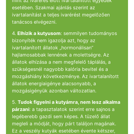
mint az ivarérés előtt ivartalanított egyedek
esetében. Szakmai ajánlás szerint az
ivartalanítást a teljes ivarérést megelőzően
tanácsos elvégezni.
4.
Elhízik a kutyusom
: semmilyen tudományos
bizonyíték nem igazolja azt, hogy az
ivartalanított állatok „hormonálisan”
hajlamosabbak lennének a molettségre. Az
állatok elhízása a nem megfelelő táplálás, a
szükségesnél nagyobb kalória bevitel és a
mozgáshiány következménye. Az ivartalanított
állatok energiaigénye alacsonyabb, a
mozgásigényük azonban változatlan.
5.
Tudok figyelni a kutyámra, nem lesz alkalma
párzani
: a tapasztalatok szerint erre sajnos a
legéberebb gazdi sem képes. A tüzelő állat
megleli a módját, hogy párt találjon magának.
Ez a veszély kutyák esetében évente kétszer,