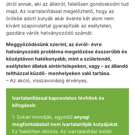
útról annak, aki az állatról, felelősen gondoskodni tud
majd. Az ivartalanítással megelőzhető, hogy az
örökbe adott kutyák akár évente két alom nem
kívánt szaporulattal gyarapítsák az esélytelen,
gazdára várók hatványozódó számát.
Meggyőződésünk szerint, az évről- évre
hatványozódó probléma megelőzése ésszerűbb és
középtávon hatékonyabb, mint a születendő,
esélytelen állatok sintértelepeken, vagy – az állandó
teltházzal küzdő- menhelyeken való tartása.
– Az akció, visszavonásig érvényes.
Ivartalanítással kapcsolatos tévhitek és
kifogások:
1. Sokan mondják, egyedül
anyagi
megfontolásból nem ivartalanítják kutyájukat
.
Ez felelőtlen döntés. Az ivartalanítási műtét