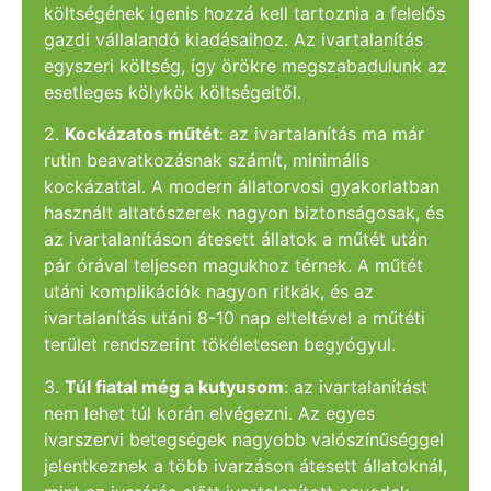
költségének igenis hozzá kell tartoznia a felelős
gazdi vállalandó kiadásaihoz. Az ivartalanítás
egyszeri költség, így örökre megszabadulunk az
esetleges kölykök költségeitől.
2.
Kockázatos műtét
: az ivartalanítás ma már
rutin beavatkozásnak számít, minimális
kockázattal. A modern állatorvosi gyakorlatban
használt altatószerek nagyon biztonságosak, és
az ivartalanításon átesett állatok a műtét után
pár órával teljesen magukhoz térnek. A műtét
utáni komplikációk nagyon ritkák, és az
ivartalanítás utáni 8-10 nap elteltével a műtéti
terület rendszerint tökéletesen begyógyul.
3.
Túl fiatal még a kutyusom
: az ivartalanítást
nem lehet túl korán elvégezni. Az egyes
ivarszervi betegségek nagyobb valószínűséggel
jelentkeznek a több ivarzáson átesett állatoknál,