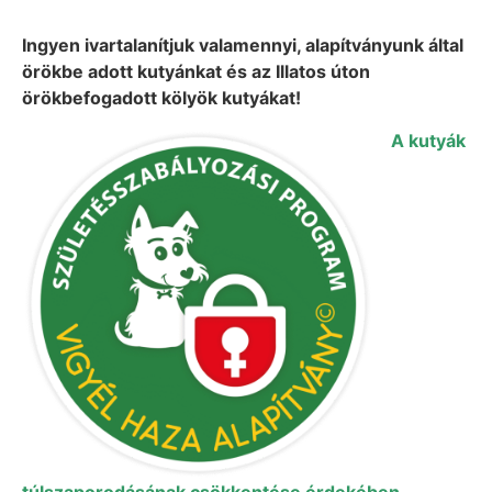
Ingyen ivartalanítjuk valamennyi, alapítványunk által
örökbe adott kutyánkat és az Illatos úton
örökbefogadott kölyök kutyákat!
A kutyák
túlszaporodásának csökkentése érdekében