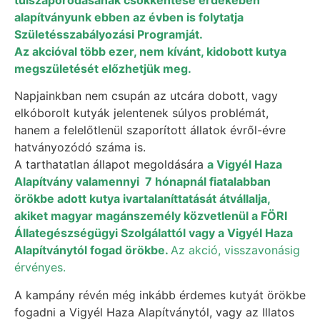
alapítványunk ebben az évben is folytatja
Születésszabályozási Programját.
Az akcióval több ezer, nem kívánt, kidobott kutya
megszületését előzhetjük meg.
Napjainkban nem csupán az utcára dobott, vagy
elkóborolt kutyák jelentenek súlyos problémát,
hanem a felelőtlenül szaporított állatok évről-évre
hatványozódó száma is.
A tarthatatlan állapot megoldására
a Vigyél Haza
Alapítvány valamennyi 7 hónapnál fiatalabban
örökbe adott kutya ivartalaníttatását átvállalja,
akiket magyar magánszemély közvetlenül a FÖRI
Állategészségügyi Szolgálattól vagy a Vigyél Haza
Alapítványtól fogad örökbe.
Az akció, visszavonásig
érvényes.
A kampány révén még inkább érdemes kutyát örökbe
fogadni a Vigyél Haza Alapítványtól, vagy az Illatos