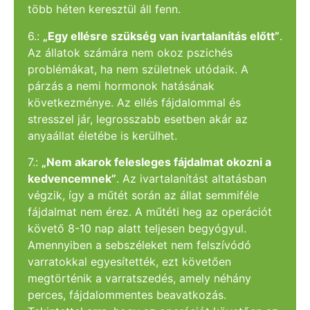
több héten keresztül áll fenn.
6.:
„Egy ellésre szükség van ivartalanítás előtt”
.
Az állatok számára nem okoz pszichés
problémákat, ha nem születnek utódaik. A
párzás a nemi hormonok hatásának
következménye. Az ellés fájdalommal és
stresszel jár, legrosszabb esetben akár az
anyaállat életébe is kerülhet.
7.:
„Nem akarok felesleges fájdalmat okozni a
kedvencemnek”
. Az ivartalanítást altatásban
végzik, így a műtét során az állat semmiféle
fájdalmat nem érez. A műtéti heg az operációt
követő 8-10 nap alatt teljesen begyógyul.
Amennyiben a sebszéleket nem felszívódó
varratokkal egyesítették, ezt követően
megtörténik a varratszedés, amely néhány
perces, fájdalommentes beavatkozás.