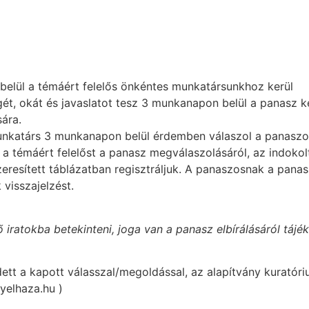
elül a témáért felelős önkéntes munkatársunkhoz kerül
ét, okát és javaslatot tesz 3 munkanapon belül a panasz 
ára.
munkatárs 3 munkanapon belül érdemben válaszol a panaszo
 a témáért felelőst a panasz megválaszolásáról, az indoko
zeresített táblázatban regisztráljuk. A panaszosnak a pan
visszajelzést.
atokba betekinteni, joga van a panasz elbírálásáról tájék
t a kapott válasszal/megoldással, az alapítvány kuratóri
yelhaza.hu )