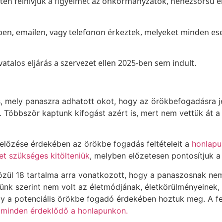
esetén felhívjuk a figyelmet az önkormányzatok, nehézsorsú
n, emailen, vagy telefonon érkeztek, melyeket minden ese
atalos eljárás a szervezet ellen 2025-ben sem indult.
 mely panaszra adhatott okot, hogy az örökbefogadásra jel
. Többször kaptunk kifogást azért is, mert nem vettük át a 
előzése érdekében az örökbe fogadás feltételeit a
honlapu
et szükséges kitölteniük
, melyben előzetesen pontosítjuk a
közül 18 tartalma arra vonatkozott, hogy a panaszosnak n
ünk szerint nem volt az életmódjának, életkörülményeinek, 
 a potenciális örökbe fogadó érdekében hoztuk meg. A fe
 minden érdeklődő a honlapunkon.