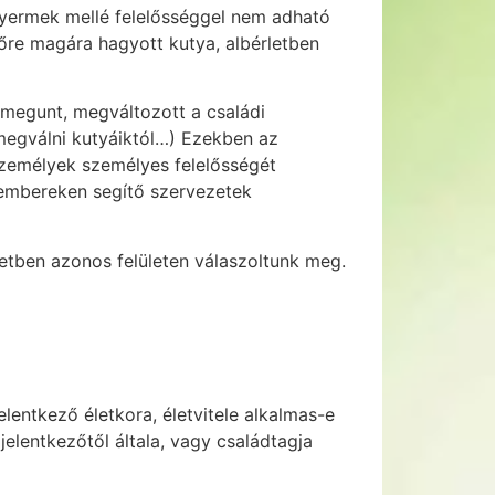
sgyermek mellé felelősséggel nem adható
dőre magára hagyott kutya, albérletben
megunt, megváltozott a családi
megválni kutyáiktól…) Ezekben az
személyek személyes felelősségét
ú embereken segítő szervezetek
etben azonos felületen válaszoltunk meg.
entkező életkora, életvitele alkalmas-e
jelentkezőtől általa, vagy családtagja