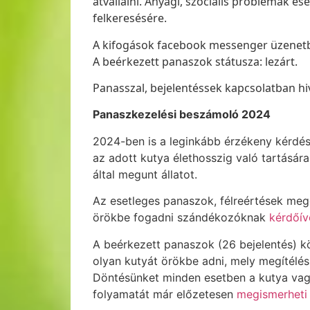
átvállalni. Anyagi, szociális problémák 
felkeresésére.
A kifogások facebook messenger üzenetbe
A beérkezett panaszok státusza: lezárt.
Panasszal, bejelentéssek kapcsolatban hiv
Panaszkezelési beszámoló 2024
2024-ben is a leginkább érzékeny kérdés,
az adott kutya élethosszig való tartására
által megunt állatot.
Az esetleges panaszok, félreértések meg
örökbe fogadni szándékozóknak
kérdőív
A beérkezett panaszok (26 bejelentés) 
olyan kutyát örökbe adni, mely megítélés
Döntésünket minden esetben a kutya vagy
folyamatát már előzetesen
megismerheti