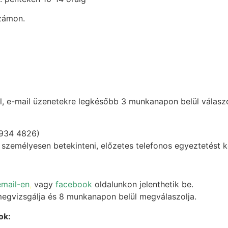
számon.
l, e-mail üzenetekre legkésőbb 3 munkanapon belül válasz
 934 4826)
zemélyesen betekinteni, előzetes telefonos egyeztetést kö
email-en
,
vagy
facebook
oldalunkon jelenthetik be.
egvizsgálja és 8 munkanapon belül megválaszolja.
ok: