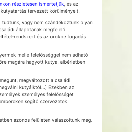
nkon részletesen ismertetjük
, és az
 kutyatartás tervezett körülményeit.
em tudtunk, vagy nem szándékoztunk olyan
családi állapotának megfelelő.
ltétel-rendszert és az örökbe fogadás
sgyermek mellé felelősséggel nem adható
dőre magára hagyott kutya, albérletben
megunt, megváltozott a családi
megválni kutyáiktól…) Ezekben az
személyek személyes felelősségét
ú embereken segítő szervezetek
etben azonos felületen válaszoltunk meg.