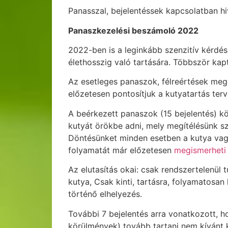
Panasszal, bejelentéssek kapcsolatban hi
Panaszkezelési beszámoló 2022
2022-ben is a leginkább szenzitív kérdé
élethosszig való tartására. Többször kapt
Az esetleges panaszok, félreértések m
előzetesen pontosítjuk a kutyatartás terv
A beérkezett panaszok (15 bejelentés) k
kutyát örökbe adni, mely megítélésünk sz
Döntésünket minden esetben a kutya vagy
folyamatát már előzetesen
megismerheti
Az elutasítás okai: csak rendszertelenül
kutya, Csak kinti, tartásra, folyamatosa
történő elhelyezés.
További 7 bejelentés arra vonatkozott, 
körülmények) tovább tartani nem kívánt 