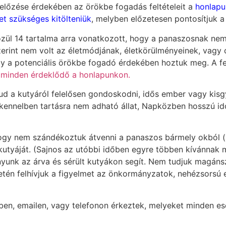
előzése érdekében az örökbe fogadás feltételeit a
honlapu
et szükséges kitölteniük
, melyben előzetesen pontosítjuk a
özül 14 tartalma arra vonatkozott, hogy a panaszosnak n
erint nem volt az életmódjának, életkörülményeinek, vagy 
 a potenciális örökbe fogadó érdekében hoztuk meg. A fe
 minden érdeklődő a honlapunkon.
 tud a kutyáról felelősen gondoskodni, idős ember vagy ki
n kennelben tartásra nem adható állat, Napközben hosszú i
hogy nem szándékoztuk átvenni a panaszos bármely okból (
kutyáját. (Sajnos az utóbbi időben egyre többen kívánnak 
yunk az árva és sérült kutyákon segít. Nem tudjuk magán
esetén felhívjuk a figyelmet az önkormányzatok, nehézsors
n, emailen, vagy telefonon érkeztek, melyeket minden es