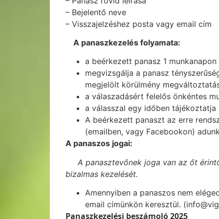
– Panasz rövid leírása
– Bejelentő neve
– Visszajelzéshez posta vagy email cím
A panaszkezelés folyamata:
a beérkezett panasz 1 munkanapon b
megvizsgálja a panasz tényszerűség
megjelölt körülmény megváltoztatás
a válaszadásért felelős önkéntes 
a válasszal egy időben tájékoztatja
A beérkezett panaszt az erre rends
(emailben, vagy Facebookon) adunk 
A panaszos jogai:
A panasztevőnek joga van az őt érintő ir
bizalmas kezelését.
Amennyiben a panaszos nem elégedet
email címünkön keresztül. (info@vig
Panaszkezelési beszámoló 2025