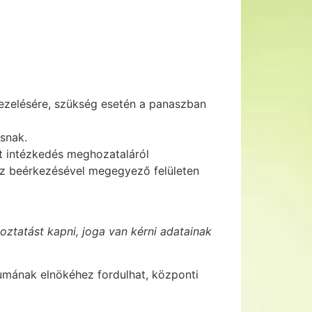
kezelésére, szükség esetén a panaszban
snak.
lt intézkedés meghozataláról
asz beérkezésével megegyező felületen
oztatást kapni, joga van kérni adatainak
umának elnökéhez fordulhat, központi