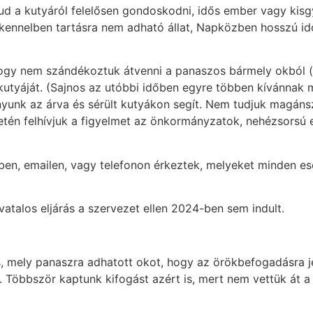
 tud a kutyáról felelősen gondoskodni, idős ember vagy ki
n kennelben tartásra nem adható állat, Napközben hosszú i
hogy nem szándékoztuk átvenni a panaszos bármely okból (
kutyáját. (Sajnos az utóbbi időben egyre többen kívánnak 
yunk az árva és sérült kutyákon segít. Nem tudjuk magán
esetén felhívjuk a figyelmet az önkormányzatok, nehézsors
n, emailen, vagy telefonon érkeztek, melyeket minden es
vatalos eljárás a szervezet ellen 2024-ben sem indult.
 mely panaszra adhatott okot, hogy az örökbefogadásra jel
. Többször kaptunk kifogást azért is, mert nem vettük át a 