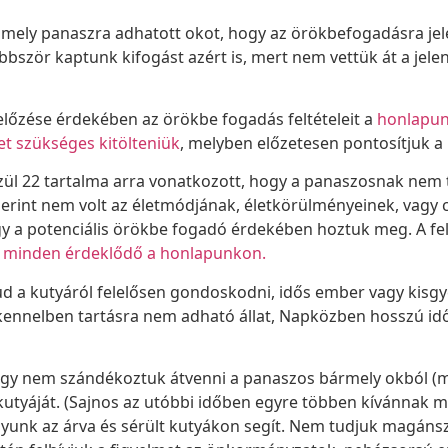
 mely panaszra adhatott okot, hogy az örökbefogadásra jelen
bbször kaptunk kifogást azért is, mert nem vettük át a jelent
előzése érdekében az örökbe fogadás feltételeit a
honlapun
et szükséges kitölteniük
, melyben előzetesen pontosítjuk a 
özül 22 tartalma arra vonatkozott, hogy a panaszosnak ne
erint nem volt az életmódjának, életkörülményeinek, vagy c
 a potenciális örökbe fogadó érdekében hoztuk meg. A fel
 minden érdeklődő a honlapunkon.
 tud a kutyáról felelősen gondoskodni, idős ember vagy kis
n kennelben tartásra nem adható állat, Napközben hosszú id
hogy nem szándékoztuk átvenni a panaszos bármely okból (m
utyáját. (Sajnos az utóbbi időben egyre többen kívánnak m
yunk az árva és sérült kutyákon segít. Nem tudjuk magáns