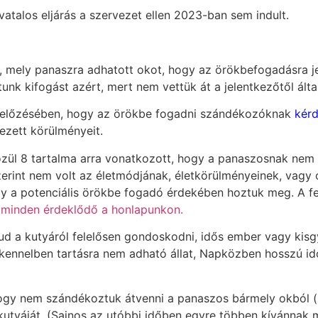
vatalos eljárás a szervezet ellen 2023-ban sem indult.
s, mely panaszra adhatott okot, hogy az örökbefogadásra j
unk kifogást azért, mert nem vettük át a jelentkezőtől által
egelőzésében, hogy az örökbe fogadni szándékozóknak
kérd
ezett körülményeit.
özül 8 tartalma arra vonatkozott, hogy a panaszosnak ne
erint nem volt az életmódjának, életkörülményeinek, vagy 
 a potenciális örökbe fogadó érdekében hoztuk meg. A fe
 minden érdeklődő a honlapunkon.
 tud a kutyáról felelősen gondoskodni, idős ember vagy ki
n kennelben tartásra nem adható állat, Napközben hosszú i
hogy nem szándékoztuk átvenni a panaszos bármely okból (
kutyáját. (Sajnos az utóbbi időben egyre többen kívánnak 