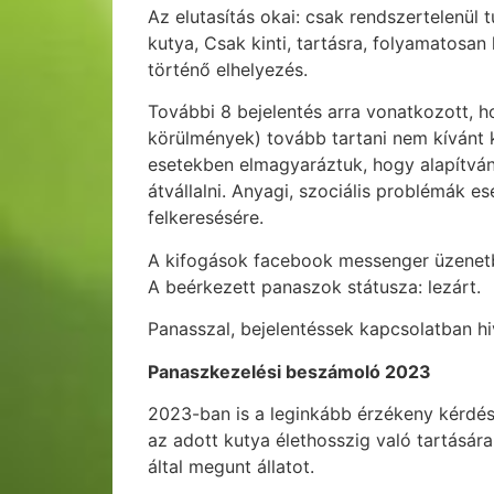
Az elutasítás okai: csak rendszertelenül
kutya, Csak kinti, tartásra, folyamatosa
történő elhelyezés.
További 8 bejelentés arra vonatkozott, 
körülmények) tovább tartani nem kívánt 
esetekben elmagyaráztuk, hogy alapítván
átvállalni. Anyagi, szociális problémák 
felkeresésére.
A kifogások facebook messenger üzenetbe
A beérkezett panaszok státusza: lezárt.
Panasszal, bejelentéssek kapcsolatban hi
Panaszkezelési beszámoló 2023
2023-ban is a leginkább érzékeny kérdés,
az adott kutya élethosszig való tartására
által megunt állatot.