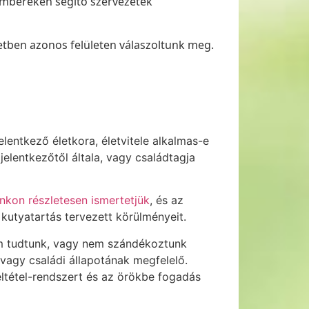
 embereken segítő szervezetek
tben azonos felületen válaszoltunk meg.
entkező életkora, életvitele alkalmas-e
jelentkezőtől általa, vagy családtagja
nkon részletesen ismertetjük
, és az
 kutyatartás tervezett körülményeit.
em tudtunk, vagy nem szándékoztunk
vagy családi állapotának megfelelő.
ltétel-rendszert és az örökbe fogadás