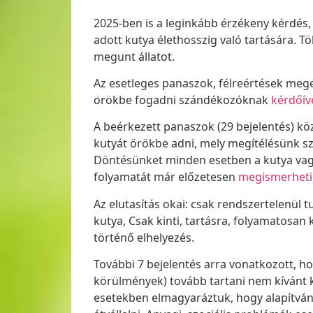
2025-ben is a leginkább érzékeny kérdés,
adott kutya élethosszig való tartására. Tö
megunt állatot.
Az esetleges panaszok, félreértések meg
örökbe fogadni szándékozóknak
kérdőív
A beérkezett panaszok (29 bejelentés) k
kutyát örökbe adni, mely megítélésünk sz
Döntésünket minden esetben a kutya vagy
folyamatát már előzetesen
megismerheti
Az elutasítás okai: csak rendszertelenül
kutya, Csak kinti, tartásra, folyamatosa
történő elhelyezés.
További 7 bejelentés arra vonatkozott, 
körülmények) tovább tartani nem kívánt k
esetekben elmagyaráztuk, hogy alapítván