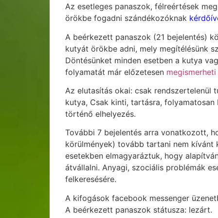
Az esetleges panaszok, félreértések meg
örökbe fogadni szándékozóknak
kérdőív
A beérkezett panaszok (21 bejelentés) k
kutyát örökbe adni, mely megítélésünk sz
Döntésünket minden esetben a kutya vagy
folyamatát már előzetesen
megismerheti
Az elutasítás okai: csak rendszertelenül
kutya, Csak kinti, tartásra, folyamatosa
történő elhelyezés.
További 7 bejelentés arra vonatkozott, 
körülmények) tovább tartani nem kívánt 
esetekben elmagyaráztuk, hogy alapítván
átvállalni. Anyagi, szociális problémák 
felkeresésére.
A kifogások facebook messenger üzenetbe
A beérkezett panaszok státusza: lezárt.