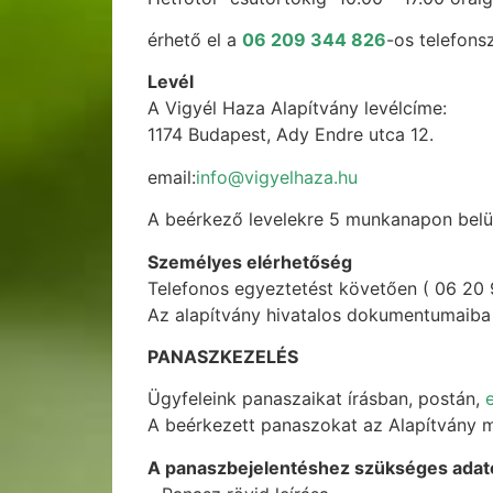
érhető el a
06 209 344 826
-os telefon
Levél
A Vigyél Haza Alapítvány levélcíme:
1174 Budapest, Ady Endre utca 12.
email:
info@vigyelhaza.hu
A beérkező levelekre 5 munkanapon belü
Személyes elérhetőség
Telefonos egyeztetést követően ( 06 20
Az alapítvány hivatalos dokumentumaiba s
PANASZKEZELÉS
Ügyfeleink panaszaikat írásban, postán,
A beérkezett panaszokat az Alapítvány m
A panaszbejelentéshez szükséges adat