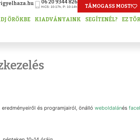
06 20 9344 826
igyelhaza.hu
TÁMOGASS MOST!
H-CS: 10-17h, P: 10-14h
DJ ÖRÖKBE
KIADVÁNYAINK
SEGÍTENÉL?
EZ TÖ
zkezelés
, eredményeiről és programjairól, önálló
weboldalán
és
face
g. pénteken 10-14 óráig