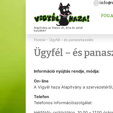
info@v
FOGA
Alapítvány az Illatos úti, árva és sérült
kutyákért
Főoldal
–
Ügyfél – és panaszkezelés
Ügyfél – és panas
Információ nyújtás rendje, módja:
On-line
A Vigyél haza Alapítvány a szervezetéről
Telefon
Telefonos információszolgálat:
Hétfőtől- csütörtökig 10.00 – 17.00 órái