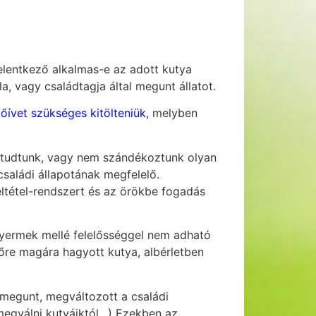
elentkező alkalmas-e az adott kutya
a, vagy családtagja által megunt állatot.
őívet szükséges kitölteniük
, melyben
m tudtunk, vagy nem szándékoztunk olyan
családi állapotának megfelelő.
ltétel-rendszert és az örökbe fogadás
sgyermek mellé felelősséggel nem adható
dőre magára hagyott kutya, albérletben
megunt, megváltozott a családi
megválni kutyáiktól…) Ezekben az