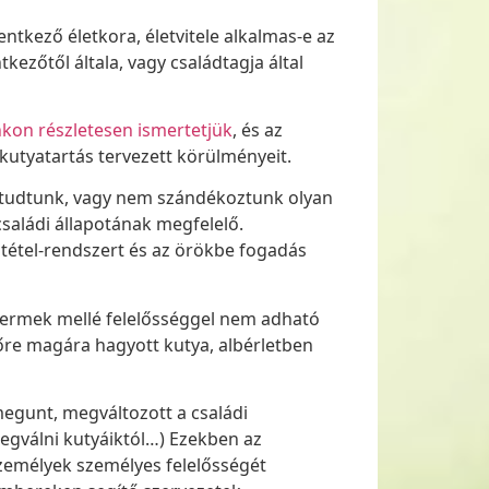
tkező életkora, életvitele alkalmas-e az
kezőtől általa, vagy családtagja által
kon részletesen ismertetjük
, és az
kutyatartás tervezett körülményeit.
m tudtunk, vagy nem szándékoztunk olyan
saládi állapotának megfelelő.
tétel-rendszert és az örökbe fogadás
gyermek mellé felelősséggel nem adható
őre magára hagyott kutya, albérletben
egunt, megváltozott a családi
egválni kutyáiktól…) Ezekben az
zemélyek személyes felelősségét