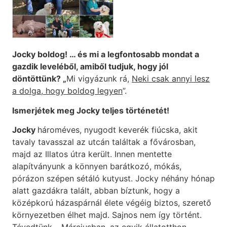
Jocky boldog! … és mi a legfontosabb mondat a
gazdik leveléből, amiből tudjuk, hogy jól
döntöttünk? „
Mi vigyázunk rá,
Neki csak annyi lesz
a dolga, hogy boldog legyen
”.
Ismerjétek meg Jocky teljes történetét!
Jocky
hároméves, nyugodt keverék fiúcska, akit
tavaly tavasszal az utcán találtak a fővárosban,
majd az Illatos útra került. Innen mentette
alapítványunk a könnyen barátkozó, mókás,
pórázon szépen sétáló kutyust. Jocky néhány hónap
alatt gazdákra talált, abban bíztunk, hogy a
középkorú házaspárnál élete végéig biztos, szerető
környezetben élhet majd. Sajnos nem így történt.