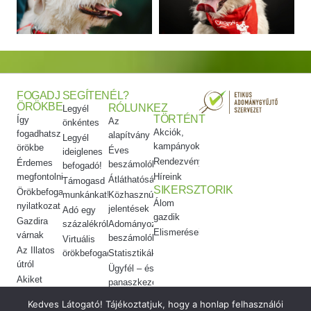
FOGADJ
SEGÍTENÉL?
ÖRÖKBE
RÓLUNK
EZ
Legyél
TÖRTÉNT
Így
Az
önkéntes
Akciók,
fogadhatsz
alapítvány
Legyél
kampányok
örökbe
Éves
ideiglenes
Rendezvényeink
Érdemes
beszámolók
befogadó!
megfontolni
Híreink
Átláthatóság
Támogasd
SIKERSZTORIK
Örökbefogadói
munkánkat!
Közhasznúsági
Álom
nyilatkozat
jelentések
Adó egy
gazdik
Gazdira
százalékról
Adományozási
Elismeréseink
várnak
beszámolók
Virtuális
Az Illatos
örökbefogadás
Statisztikák
útról
Ügyfél – és
Akiket
panaszkezelés
örökbe
Etikai
Kedves Látogató! Tájékoztatjuk, hogy a honlap felhasználói
adtunk