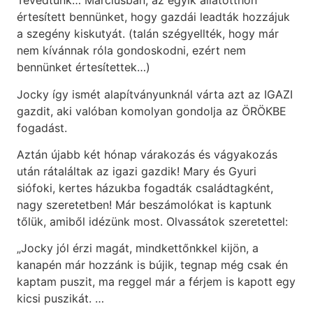
Tévedtünk… Márciusban, az egyik állatotthon
értesített bennünket, hogy gazdái leadták hozzájuk
a szegény kiskutyát. (talán szégyellték, hogy már
nem kívánnak róla gondoskodni, ezért nem
bennünket értesítettek…)
Jocky így ismét alapítványunknál várta azt az IGAZI
gazdit, aki valóban komolyan gondolja az ÖRÖKBE
fogadást.
Aztán újabb két hónap várakozás és vágyakozás
után rátaláltak az igazi gazdik! Mary és Gyuri
siófoki, kertes házukba fogadták családtagként,
nagy szeretetben! Már beszámolókat is kaptunk
tőlük, amiből idézünk most. Olvassátok szeretettel:
„Jocky jól érzi magát, mindkettőnkkel kijön, a
kanapén már hozzánk is bújik, tegnap még csak én
kaptam puszit, ma reggel már a férjem is kapott egy
kicsi puszikát. …