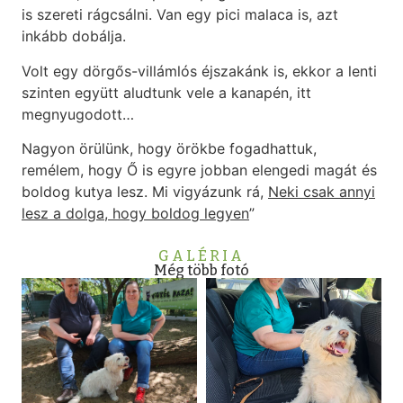
is szereti rágcsálni. Van egy pici malaca is, azt
inkább dobálja.
Volt egy dörgős-villámlós éjszakánk is, ekkor a lenti
szinten együtt aludtunk vele a kanapén, itt
megnyugodott…
Nagyon örülünk, hogy örökbe fogadhattuk,
remélem, hogy Ő is egyre jobban elengedi magát és
boldog kutya lesz. Mi vigyázunk rá,
Neki csak annyi
lesz a dolga, hogy boldog legyen
”
GALÉRIA
Még több fotó