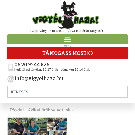
Alapítvány az Illatos úti, árva és sérült kutyákért
menü
TÁMOGASS MOST!
06 20 9344 826
hétfőtől-csütörtökig: 10-17 óráig, pénteken 10-14 óráig
info@vigyelhaza.hu
Főoldal
–
Akiket örökbe adtunk
–