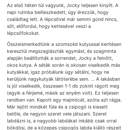
Az első héten túl vagyunk, Jocky teljesen kinyílt. A
napi rutinba beilleszkedett, úgy érezzük, hogy
családtag lett. A lépcsővel már semmi gond nincs,
sőt, előfordul, hogy kettesével veszi a
lépcsőfokokat.
Összeismerkedtünk a szomszéd kutyussal kerítésen
keresztül megszaglászták egymást, és szagminta
alapján beállították a sorrendet, Jocky a felnőtt,
okos kutya. A séták során is okosan viselkedik más
kutyákkal, igaz próbálunk úgy sétálni, hogy ne
kerüljünk nagykutyák látóterébe sem. … A lakásban
is jól viselkedik, összesen 1-1 db zoknit rágott meg
(egyik a férjemé, másik az enyém volt). Ez teljesen
rendben van. Kapott egy majmócát, azóta azt rágja.
Már lejött mindkét füle és a csipogó is kiesett
belőle, de nagyon szeret vele játszani. Szeret
labdázni is, a nagyobb labdákat inkább csak orral
bökdösi, de a közepes csipogós labda kiálló részeit