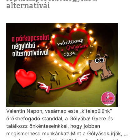
alternatívái
Valentin Napon, vasárnap este „kitelepülünk”
örökbefogadó standdal, a Gólyába! Gyere és
találkozz önkénteseinkkel, hogy jobban
megismerhesd munkánkat! Mint a Gólyások írják, „..