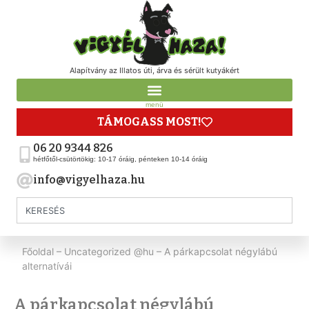
Alapítvány az Illatos úti, árva és sérült kutyákért
menü
TÁMOGASS MOST!
06 20 9344 826
hétfőtől-csütörtökig: 10-17 óráig, pénteken 10-14 óráig
info@vigyelhaza.hu
Főoldal
–
Uncategorized @hu
–
A párkapcsolat négylábú
alternatívái
A párkapcsolat négylábú