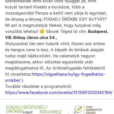
szerelmesnek lenni kicsit több nyűggel jár, mint
kutyát tartani! Kisebb a kockázat, több a
visszaigazolás! Persze a kettő nem zárja ki egymást,
de lényeg a lényeg: FOGADJ ÖRÖKBE EGY KUTYÁT!”
MI azt is megmutatjuk Neked, hogy kutyával még
vonzóbb lehetsz! 🙂 Várunk Téged is! cím:
Budapest,
VIII. Bókay János utca 34.,
(Kutyusokat ide nem tudunk vinni, hiszen sok ember
és hangos zene is lesz. A képeik és leírásuk alapján
tudsz majd tájékozódni. Ha valamelyik nagyon
megtetszene, akkor előzetes egyeztetés után
meglátogathatod őt. Az örökbefogadás feltételeiről
itt olvashatsz:
https://vigyelhaza.hu/igy-fogadhatsz-
orokbe/ )
További részletek a programokról:
https://www.facebook.com/events/1515951202042194/
FOGADJ
SEGÍTENÉL?
ÖRÖKBE
RÓLUNK
EZ
Legyél