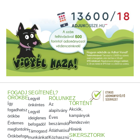
FOGADJ
SEGÍTENÉL?
ÖRÖKBE
RÓLUNK
EZ
Legyél
TÖRTÉNT
Így
Az
önkéntes
Akciók,
fogadhatsz
alapítvány
Legyél
kampányok
örökbe
Éves
ideiglenes
Rendezvényeink
Érdemes
beszámolók
befogadó!
megfontolni
Híreink
Átláthatóság
Támogasd
SIKERSZTORIK
Örökbefogadói
munkánkat!
Közhasznúsági