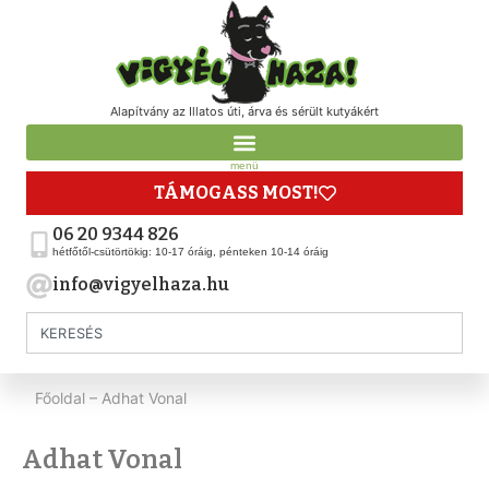
Alapítvány az Illatos úti, árva és sérült kutyákért
menü
TÁMOGASS MOST!
06 20 9344 826
hétfőtől-csütörtökig: 10-17 óráig, pénteken 10-14 óráig
info@vigyelhaza.hu
Főoldal
–
Adhat Vonal
Adhat Vonal