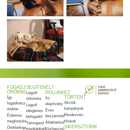
FOGADJ
SEGÍTENÉL?
ÖRÖKBE
RÓLUNK
EZ
Legyél
TÖRTÉNT
Így
Az
önkéntes
Akciók,
fogadhatsz
alapítvány
Legyél
kampányok
örökbe
Éves
ideiglenes
Rendezvényeink
Érdemes
beszámolók
befogadó!
megfontolni
Híreink
Átláthatóság
Támogasd
SIKERSZTORIK
Örökbefogadói
munkánkat!
Közhasznúsági