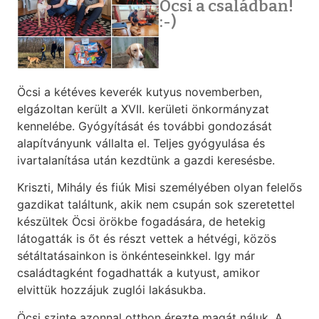
Öcsi a családban!
:-)
Öcsi a kétéves keverék kutyus novemberben,
elgázoltan került a XVII. kerületi önkormányzat
kennelébe. Gyógyítását és további gondozását
alapítványunk vállalta el. Teljes gyógyulása és
ivartalanítása után kezdtünk a gazdi keresésbe.
Kriszti, Mihály és fiúk Misi személyében olyan felelős
gazdikat találtunk, akik nem csupán sok szeretettel
készültek Öcsi örökbe fogadására, de hetekig
látogatták is őt és részt vettek a hétvégi, közös
sétáltatásainkon is önkénteseinkkel. Igy már
családtagként fogadhatták a kutyust, amikor
elvittük hozzájuk zuglói lakásukba.
Öcsi szinte azonnal otthon érezte magát náluk. A