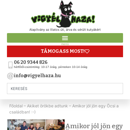
Alapítvány az Illatos úti, árva és sérült kutyákért
menü
TÁMOGASS MOST!
06 20 9344 826
hétfőtől-csütörtökig: 10-17 óráig, pénteken 10-14 óráig
info@vigyelhaza.hu
Főoldal
–
Akiket örökbe adtunk
–
Amikor jól jön egy Öcsi a
családban! :-)
Amikor jól jön egy