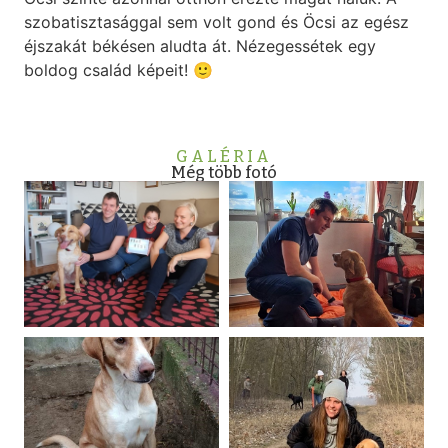
szobatisztasággal sem volt gond és Öcsi az egész
éjszakát békésen aludta át. Nézegessétek egy
boldog család képeit! 🙂
GALÉRIA
Még több fotó