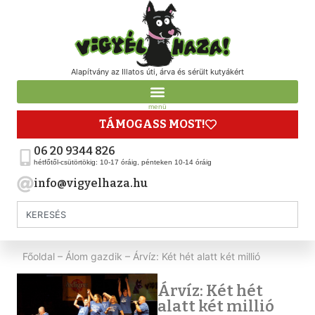
Alapítvány az Illatos úti, árva és sérült kutyákért
menü
TÁMOGASS MOST!
06 20 9344 826
hétfőtől-csütörtökig: 10-17 óráig, pénteken 10-14 óráig
info@vigyelhaza.hu
Főoldal
–
Álom gazdik
–
Árvíz: Két hét alatt két millió
Árvíz: Két hét
alatt két millió