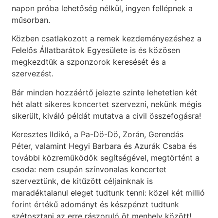
napon próba lehetőség nélkül, ingyen fellépnek a
műsorban.
Közben csatlakozott a remek kezdeményezéshez a
Felelős Állatbarátok Egyesülete is és közösen
megkezdtük a szponzorok keresését és a
szervezést.
Bár minden hozzáértő jelezte szinte lehetetlen két
hét alatt sikeres koncertet szervezni, nekünk mégis
sikerült, kiváló példát mutatva a civil összefogásra!
Keresztes Ildikó, a Pa-Dö-Dö, Zorán, Gerendás
Péter, valamint Hegyi Barbara és Azurák Csaba és
további közreműködők segítségével, megtörtént a
csoda: nem csupán színvonalas koncertet
szerveztünk, de kitűzött céljainknak is
maradéktalanul eleget tudtunk tenni: közel két millió
forint értékű adományt és készpénzt tudtunk
szétosztani az erre rászoruló öt menhely között!