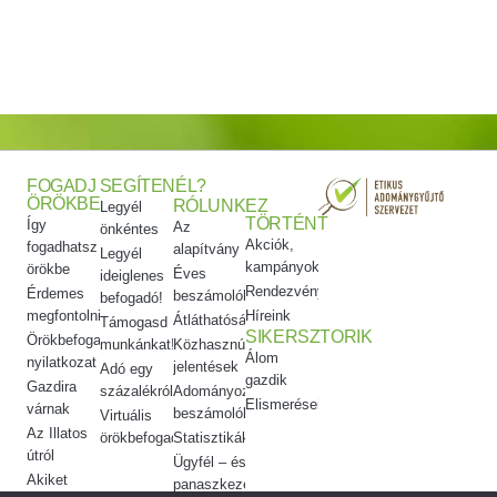
FOGADJ
SEGÍTENÉL?
ÖRÖKBE
RÓLUNK
EZ
Legyél
TÖRTÉNT
Így
Az
önkéntes
Akciók,
fogadhatsz
alapítvány
Legyél
kampányok
örökbe
Éves
ideiglenes
Rendezvényeink
Érdemes
beszámolók
befogadó!
megfontolni
Híreink
Átláthatóság
Támogasd
SIKERSZTORIK
Örökbefogadói
munkánkat!
Közhasznúsági
Álom
nyilatkozat
jelentések
Adó egy
gazdik
Gazdira
százalékról
Adományozási
Elismeréseink
várnak
beszámolók
Virtuális
Az Illatos
örökbefogadás
Statisztikák
útról
Ügyfél – és
Akiket
panaszkezelés