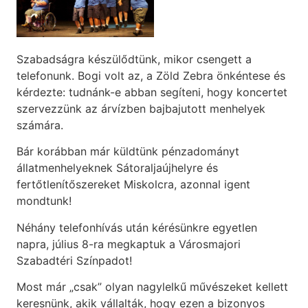
Szabadságra készülődtünk, mikor csengett a
telefonunk. Bogi volt az, a Zöld Zebra önkéntese és
kérdezte: tudnánk-e abban segíteni, hogy koncertet
szervezzünk az árvízben bajbajutott menhelyek
számára.
Bár korábban már küldtünk pénzadományt
állatmenhelyeknek Sátoraljaújhelyre és
fertőtlenítőszereket Miskolcra, azonnal igent
mondtunk!
Néhány telefonhívás után kérésünkre egyetlen
napra, július 8-ra megkaptuk a Városmajori
Szabadtéri Színpadot!
Most már „csak” olyan nagylelkű művészeket kellett
keresnünk, akik vállalták, hogy ezen a bizonyos