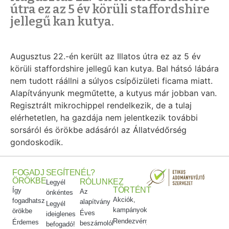
útra ez az 5 év körüli staffordshire
jellegű kan kutya.
Augusztus 22.-én került az Illatos útra ez az 5 év
körüli staffordshire jellegű kan kutya. Bal hátsó lábára
nem tudott ráállni a súlyos csípőizületi ficama miatt.
Alapítványunk megműtette, a kutyus már jobban van.
Regisztrált mikrochippel rendelkezik, de a tulaj
elérhetetlen, ha gazdája nem jelentkezik további
sorsáról és örökbe adásáról az Állatvédőrség
gondoskodik.
FOGADJ
SEGÍTENÉL?
ÖRÖKBE
RÓLUNK
EZ
Legyél
TÖRTÉNT
Így
Az
önkéntes
Akciók,
fogadhatsz
alapítvány
Legyél
kampányok
örökbe
Éves
ideiglenes
Rendezvényeink
Érdemes
beszámolók
befogadó!