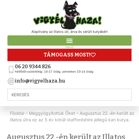
Alapítvány az Illatos úti, árva és sérült kutyákért
menü
TÁMOGASS MOST!
06 20 9344 826
hétfőtől-csütörtökig: 10-17 óráig, pénteken 10-14 óráig
info@vigyelhaza.hu
Főoldal
–
Meggyógyítottuk Őket
–
Augusztus 22.-én került az
Illatos útra ez az 5 év körüli staffordshire jellegű kan kutya.
Augusztus 22.-én került az Illatos