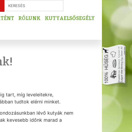
RTÉNT
RÓLUNK
KUTYAELSŐSEGÉLY
nk!
 tart, míg leveleitekre,
kábban tudtok elérni minket.
gondozásunkban lévő kutyák nem
sak kevesebb időnk marad a