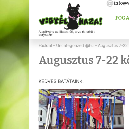
info@v
FOGA
Alapítvány az Illatos úti, árva és sérült
kutyákért
Főoldal
–
Uncategorized @hu
–
Augusztus 7-22
Augusztus 7-22 k
KEDVES BATÁTAINK!