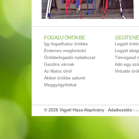
FOGADJ ÖRÖKBE
SEGÍTENÉ
Így fogadhatsz örökbe
Legyél önké
Érdemes megfontolni
Legyél idei
Örökbefogadói nyilatkozat
Támogasd m
Gazdira várnak
Adó egy szá
Az Illatos útról
Virtuális ör
Akiket örökbe adtunk
Meggyógyítottuk
© 2026 Vigyél Haza Alapítvány ·
Adatkezelés
ma