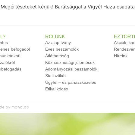
Megértéseteket kérjük! Barátsággal a Vigyél Haza csapata
L?
RÓLUNK
EZ TÖRT
ntes
Az alapítvány
Akciók, k
glenes befogadó!
Éves beszámolók
Rendezvén
unkánkat!
Átláthatóság
Híreink
zalékról
Közhasznúsági jelentések
ökbefogadás
Adományozási beszámolók
Statisztikák
Ügyfél – és panaszkezelés
Etikai kódex
de by
monolab