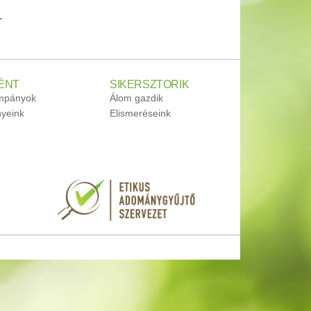
.
ÉNT
SIKERSZTORIK
ampányok
Álom gazdik
yeink
Elismeréseink