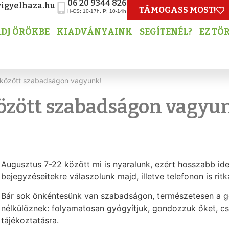
06 20 9344 826
igyelhaza.hu
TÁMOGASS MOST!
H-CS: 10-17h, P: 10-14h
DJ ÖRÖKBE
KIADVÁNYAINK
SEGÍTENÉL?
EZ TÖ
 között szabadságon vagyunk!
özött szabadságon vagyu
Augusztus 7-22 között mi is nyaralunk, ezért hosszabb ideig
bejegyzéseitekre válaszolunk majd, illetve telefonon is rit
Bár sok önkéntesünk van szabadságon, természetesen a 
nélkülöznek: folyamatosan gyógyítjuk, gondozzuk őket, c
tájékoztatásra.