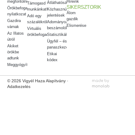
megfontolni
Híreink
Átláthatóság
Támogasd
SIKERSZTORIK
Örökbefogadói
munkánkat!
Közhasznúsági
Álom
nyilatkozat
jelentések
Adó egy
gazdik
Gazdira
százalékról
Adományozási
Elismeréseink
várnak
beszámolók
Virtuális
Az Illatos
örökbefogadás
Statisztikák
útról
Ügyfél – és
Akiket
panaszkezelés
örökbe
Etikai
adtunk
kódex
Meggyógyítottuk
© 2026 Vigyél Haza Alapítvány ·
made by
Adatkezelés
monolab