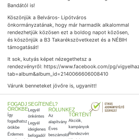
Bandától is!
Köszönjük a Belváros- Lipótváros
önkormányzatának, hogy már harmadik alkalommal
rendezhetjük közösen ezt a boldog napot közösen,
és köszönjük a B3 Takarékszövetkezet és a NÉBIH
támogatását!
It sok, kutyás képet nézegethetsz a
rendezvényről: https://www.facebook.com/pg/vigyelha
tab=album&album_id=2140066606008410
Várunk benneteket jövőre is, ugyanitt!
FOGADJ
SEGÍTENÉL?
ÖRÖKBE
RÓLUNK
EZ
Legyél
TÖRTÉNT
Így
Az
önkéntes
Akciók,
fogadhatsz
alapítvány
Legyél
kampányok
örökbe
Éves
ideiglenes
Rendezvényeink
Érdemes
beszámolók
befogadó!