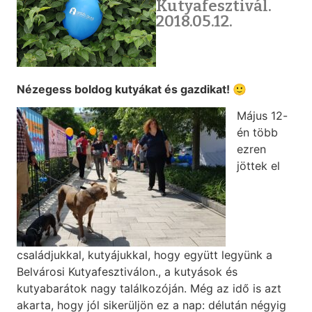
Kutyafesztivál.
2018.05.12.
Nézegess boldog kutyákat és gazdikat! 🙂
Május 12-
én több
ezren
jöttek el
családjukkal, kutyájukkal, hogy együtt legyünk a
Belvárosi Kutyafesztiválon., a kutyások és
kutyabarátok nagy találkozóján. Még az idő is azt
akarta, hogy jól sikerüljön ez a nap: délután négyig