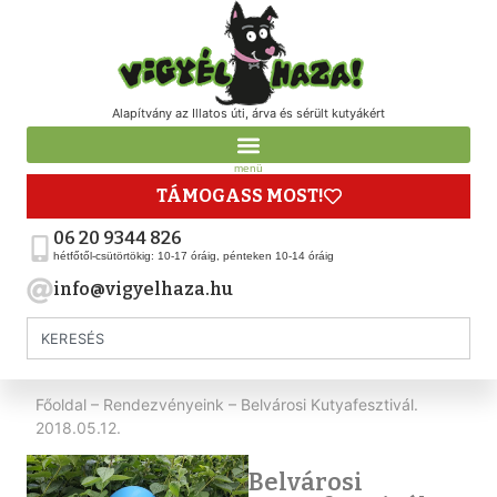
Alapítvány az Illatos úti, árva és sérült kutyákért
menü
TÁMOGASS MOST!
06 20 9344 826
hétfőtől-csütörtökig: 10-17 óráig, pénteken 10-14 óráig
info@vigyelhaza.hu
Főoldal
–
Rendezvényeink
–
Belvárosi Kutyafesztivál.
2018.05.12.
Belvárosi