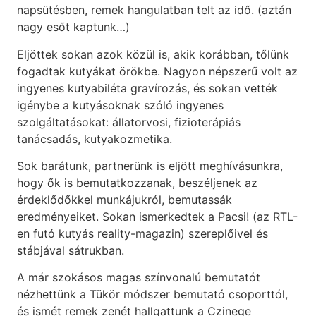
napsütésben, remek hangulatban telt az idő. (aztán
nagy esőt kaptunk…)
Eljöttek sokan azok közül is, akik korábban, tőlünk
fogadtak kutyákat örökbe. Nagyon népszerű volt az
ingyenes kutyabiléta gravírozás, és sokan vették
igénybe a kutyásoknak szóló ingyenes
szolgáltatásokat: állatorvosi, fizioterápiás
tanácsadás, kutyakozmetika.
Sok barátunk, partnerünk is eljött meghívásunkra,
hogy ők is bemutatkozzanak, beszéljenek az
érdeklődőkkel munkájukról, bemutassák
eredményeiket. Sokan ismerkedtek a Pacsi! (az RTL-
en futó kutyás reality-magazin) szereplőivel és
stábjával sátrukban.
A már szokásos magas színvonalú bemutatót
nézhettünk a Tükör módszer bemutató csoporttól,
és ismét remek zenét hallgattunk a Czinege