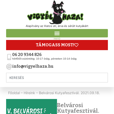
Alapítvány az Illatos úti, árva és sérült kutyákért
menü
TÁMOGASS MOST!
06 20 9344 826
hétfőtől-csütörtökig: 10-17 óráig, pénteken 10-14 óráig
info@vigyelhaza.hu
Főoldal
–
Híreink
–
Belvárosi Kutyafesztivál. 2021.09.18.
Belvárosi
Kutyafesztivál.