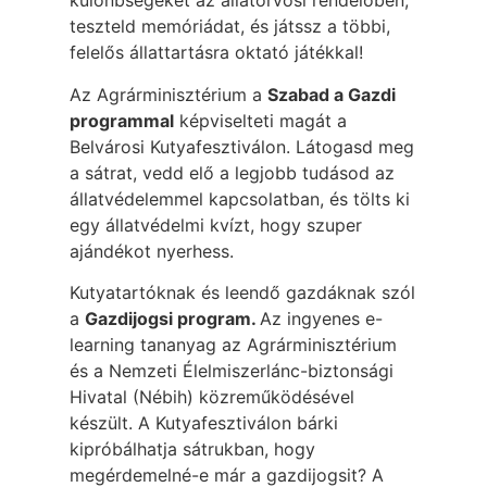
különbségeket az állatorvosi rendelőben,
teszteld memóriádat, és játssz a többi,
felelős állattartásra oktató játékkal!
Az Agrárminisztérium a
Szabad a Gazdi
programmal
képviselteti magát a
Belvárosi Kutyafesztiválon. Látogasd meg
a sátrat, vedd elő a legjobb tudásod az
állatvédelemmel kapcsolatban, és tölts ki
egy állatvédelmi kvízt, hogy szuper
ajándékot nyerhess.
Kutyatartóknak és leendő gazdáknak szól
a
Gazdijogsi program.
Az ingyenes e-
learning tananyag az Agrárminisztérium
és a Nemzeti Élelmiszerlánc-biztonsági
Hivatal (Nébih) közreműködésével
készült. A Kutyafesztiválon bárki
kipróbálhatja sátrukban, hogy
megérdemelné-e már a gazdijogsit? A