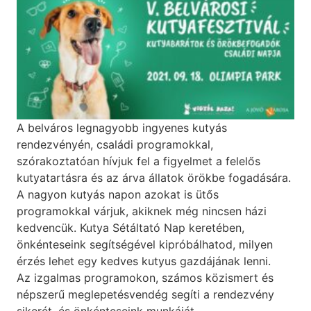
A belváros legnagyobb ingyenes kutyás
rendezvényén, családi programokkal,
szórakoztatóan hívjuk fel a figyelmet a felelős
kutyatartásra és az árva állatok örökbe fogadására.
A nagyon kutyás napon azokat is ütős
programokkal várjuk, akiknek még nincsen házi
kedvencük. Kutya Sétáltató Nap keretében,
önkénteseink segítségével kipróbálhatod, milyen
érzés lehet egy kedves kutyus gazdájának lenni.
Az izgalmas programokon, számos közismert és
népszerű meglepetésvendég segíti a rendezvény