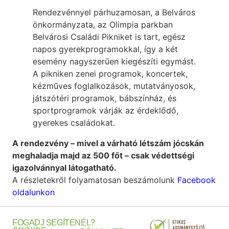
Rendezvénnyel párhuzamosan, a Belváros
önkormányzata, az Olimpia parkban
Belvárosi Családi Pikniket is tart, egész
napos gyerekprogramokkal, így a két
esemény nagyszerűen kiegészíti egymást.
A pikniken zenei programok, koncertek,
kézműves foglalkozások, mutatványosok,
játszótéri programok, bábszínház, és
sportprogramok várják az érdeklődő,
gyerekes családokat.
A rendezvény – mivel a várható létszám jócskán
meghaladja majd az 500 főt – csak védettségi
igazolvánnyal látogatható.
A részletekről folyamatosan beszámolunk
Facebook
oldalunkon
FOGADJ
SEGÍTENÉL?