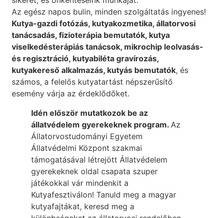
sikerét, és önkénteseink munkáját.
Az egész napos bulin, minden szolgáltatás ingyenes!
Kutya-gazdi fotózás, kutyakozmetika, állatorvosi
tanácsadás, fizioterápia bemutatók, kutya
viselkedésterápiás tanácsok, mikrochip leolvasás-
és regisztráció, kutyabiléta gravírozás,
kutyakereső alkalmazás, kutyás bemutatók
, és
számos, a felelős kutyatartást népszerűsítő
esemény várja az érdeklődőket.
Idén először mutatkozok be az
állatvédelem gyerekeknek program.
Az
Állatorvostudományi Egyetem
Állatvédelmi Központ szakmai
támogatásával létrejött Állatvédelem
gyerekeknek oldal csapata szuper
játékokkal vár mindenkit a
Kutyafesztiválon! Tanuld meg a magyar
kutyafajtákat, keresd meg a