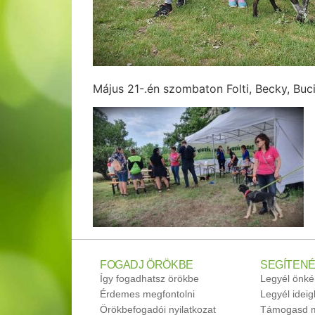
Május 21-.én szombaton Folti, Becky, Buc
FOGADJ ÖRÖKBE
SEGÍTENÉ
Így fogadhatsz örökbe
Legyél önké
Érdemes megfontolni
Legyél idei
Örökbefogadói nyilatkozat
Támogasd m