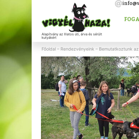
info@v
FOGA
Alapítvány az Illatos úti, árva és sérült
kutyákért
Főoldal
–
Rendezvényeink
–
Bemutatkoztunk az