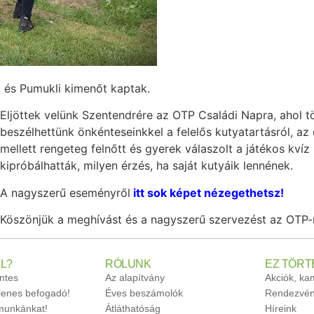
i és Pumukli kimenőt kaptak.
Eljöttek velünk Szentendrére az OTP Családi Napra, ahol t
beszélhettünk önkénteseinkkel a felelős kutyatartásról, a
mellett rengeteg felnőtt és gyerek válaszolt a játékos kvíz
kipróbálhatták, milyen érzés, ha saját kutyáik lennének.
A nagyszerű eseményről
itt sok képet nézegethetsz!
Köszönjük a meghívást és a nagyszerű szervezést az OTP-
L?
RÓLUNK
EZ TÖRT
ntes
Az alapítvány
Akciók, k
glenes befogadó!
Éves beszámolók
Rendezvén
unkánkat!
Átláthatóság
Híreink