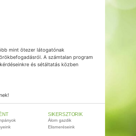
öbb mint ötezer látogatónak
z örökbefogadásról. A számtalan program
 kérdéseinkre és sétáltatás közben
nek!
ÉNT
SIKERSZTORIK
ampányok
Álom gazdik
yeink
Elismeréseink