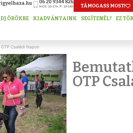
06 20 9344 826
igyelhaza.hu
TÁMOGASS MOST!
H-CS: 10-17h, P: 10-14h
DJ ÖRÖKBE
KIADVÁNYAINK
SEGÍTENÉL?
EZ TÖ
 OTP Családi Napon
Bemutat
OTP Csal