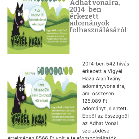
Adhat vonalra,
2014-ben
érkezett
adományok
felhasználásáról
2014-ben 542 hívás
érkezett a Vigyél
Haza Alapítvány
adományvonalára,
ami összesen
125.089 Ft
adományt jelentett.
Ebből az összegből
az Adhat Vonal
szerződése
értelmében 8566 Ft volt a telefonszolgáltatók