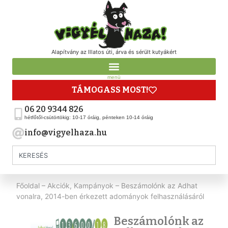
Alapítvány az Illatos úti, árva és sérült kutyákért
menü
TÁMOGASS MOST!
06 20 9344 826
hétfőtől-csütörtökig: 10-17 óráig, pénteken 10-14 óráig
info@vigyelhaza.hu
Főoldal
–
Akciók, Kampányok
–
Beszámolónk az Adhat
vonalra, 2014-ben érkezett adományok felhasználásáról
Beszámolónk az