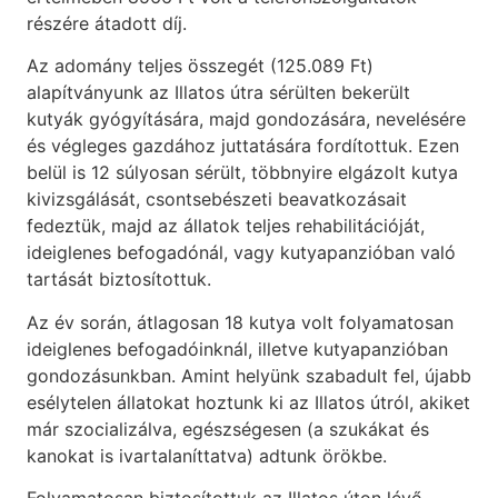
részére átadott díj.
Az adomány teljes összegét (125.089 Ft)
alapítványunk az Illatos útra sérülten bekerült
kutyák gyógyítására, majd gondozására, nevelésére
és végleges gazdához juttatására fordítottuk. Ezen
belül is 12 súlyosan sérült, többnyire elgázolt kutya
kivizsgálását, csontsebészeti beavatkozásait
fedeztük, majd az állatok teljes rehabilitációját,
ideiglenes befogadónál, vagy kutyapanzióban való
tartását biztosítottuk.
Az év során, átlagosan 18 kutya volt folyamatosan
ideiglenes befogadóinknál, illetve kutyapanzióban
gondozásunkban. Amint helyünk szabadult fel, újabb
esélytelen állatokat hoztunk ki az Illatos útról, akiket
már szocializálva, egészségesen (a szukákat és
kanokat is ivartalaníttatva) adtunk örökbe.