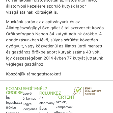
Folyamatosan biztosítottuk az Illatos úton lévő,
állatorvosi kezelésre szoruló kutyák labor
vizsgálatainak költségét is.
Munkánk során az alapítványunk és az
Állategészségügyi Szolgálat által szervezett közös
Örökbefogadó Napon 34 kutyát adtunk örökbe. A
gondozásunkban lévő, súlyos sérülést követően
gyógyult, vagy közvetlenül az Illatos útról mentett
és gazdához örökbe adott kutyák száma 43 volt.
Így összességében 2014 évben 77 kutyát juttatunk
végleges gazdához.
Köszönjük támogatásotokat!
FOGADJ
SEGÍTENÉL?
ÖRÖKBE
RÓLUNK
EZ
Legyél
TÖRTÉNT
Így
Az
önkéntes
Akciók,
fogadhatsz
alapítvány
Legyél
kampányok
örökbe
Éves
ideiglenes
Rendezvényeink