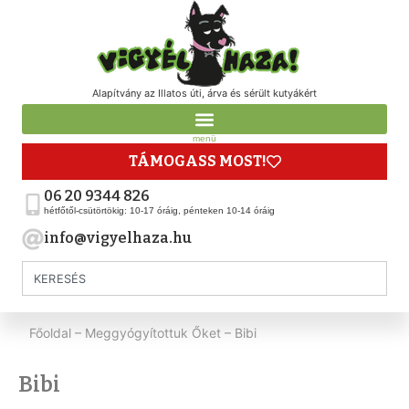
Alapítvány az Illatos úti, árva és sérült kutyákért
menü
TÁMOGASS MOST!
06 20 9344 826
hétfőtől-csütörtökig: 10-17 óráig, pénteken 10-14 óráig
info@vigyelhaza.hu
Főoldal
–
Meggyógyítottuk Őket
–
Bibi
Bibi