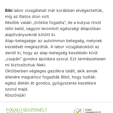
Bibi
labor vizsgálatait már korábban elvégeztettük,
míg az Illatos úton volt.
Később valaki „örökbe fogadta”, de a kutyus rövid
időn belül, nagyon leromlott egészségi állapotban
alapítványunknál kötött ki.
Alap-betegsége: az autoimmun betegség, melynek
kezelését megkezdtük
. A labor vizsgálatokból az
derült ki, hogy az alap-betegség kezelésén kívül
„csupán” gondos ápolásra szorul. Ezt természetesen
mi biztosítottuk Neki.
Októberben végleges gazdikra talált, akik annak
ellenére magukhoz fogadták Bibit, hogy tudták:
egész életén át gondos, gyógyszeres kezelésre
szorul majd.
Köszönjük!
FOGADJ
SEGÍTENÉL?