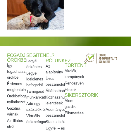
FOGADJ
SEGÍTENÉL?
ÖRÖKBE
RÓLUNK
EZ
Legyél
TÖRTÉNT
Így
Az
önkéntes
Akciók,
fogadhatsz
alapítvány
Legyél
kampányok
örökbe
Éves
ideiglenes
Rendezvényeink
Érdemes
beszámolók
befogadó!
megfontolni
Híreink
Átláthatóság
Támogasd
SIKERSZTORIK
Örökbefogadói
munkánkat!
Közhasznúsági
Álom
nyilatkozat
jelentések
Adó egy
gazdik
Gazdira
százalékról
Adományozási
Elismeréseink
várnak
beszámolók
Virtuális
Az Illatos
örökbefogadás
Statisztikák
útról
Ügyfél – és