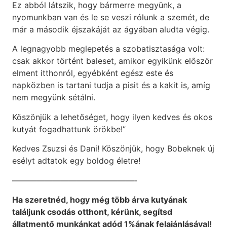
Ez abból látszik, hogy bármerre megyünk, a
nyomunkban van és le se veszi rólunk a szemét, de
már a második éjszakáját az ágyában aludta végig.
A legnagyobb meglepetés a szobatisztasága volt:
csak akkor történt baleset, amikor egyikünk először
elment itthonról, egyébként egész este és
napközben is tartani tudja a pisit és a kakit is, amíg
nem megyünk sétálni.
Köszönjük a lehetőséget, hogy ilyen kedves és okos
kutyát fogadhattunk örökbe!”
Kedves Zsuzsi és Dani! Köszönjük, hogy Bobeknek új
esélyt adtatok egy boldog életre!
———————————————-
Ha szeretnéd, hogy még több árva kutyának
találjunk csodás otthont,
kérünk, segítsd
állatmentő munkánkat adód 1%ának felajánlásával!