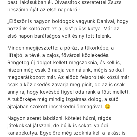
pesti lakásukban él. Olvassátok szeretettel Zsuzsi
beszámolóját az első napokról:
„Először is nagyon boldogok vagyunk Danival, hogy
hozzánk költözött ez a „kis” plüss kutya. Már az
első napon barátságos volt és nyitott felénk.
Minden megijesztette: a póráz, a tükörképe, a
liftajtó, a tévé, a zajos, fővárosi közlekedés.
Rengeteg új dolgot kellett megszoknia, és kell is,
hiszen még csak 3 napja van nálunk, mégis sokkal
megbarátkozott már. Az előbb felsoroltak közül már
csak a közlekedés zavarja meg picit, de az is csak
annyira, hogy kevésbé figyel oda ránk a főút mellett.
A tükörképe még mindig izgalmas dolog, a sütő
ajtajában szokott incselkedni önmagával. 🙂
Nagyon szeret labdázni, kötelet húzni, rágós
játékokkal játszani, de bújik is sokat: valódi
kanapékutya. Egyelőre még szoknia kell a lakást is.