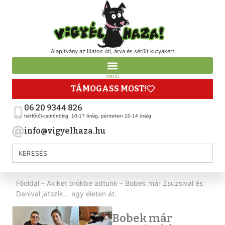
Alapítvány az Illatos úti, árva és sérült kutyákért
menü
TÁMOGASS MOST!
06 20 9344 826
hétfőtől-csütörtökig: 10-17 óráig, pénteken 10-14 óráig
info@vigyelhaza.hu
Főoldal
–
Akiket örökbe adtunk
–
Bobek már Zsuzsival és
Danival játszik… egy életen át.
Bobek már