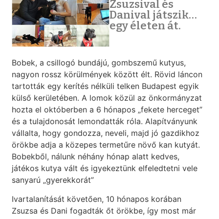
Zsuzsival és
Danival játszik…
egy életen át.
Bobek, a csillogó bundájú, gombszemű kutyus,
nagyon rossz körülmények között élt. Rövid láncon
tartották egy kerítés nélküli telken Budapest egyik
külső kerületében. A lomok közül az önkormányzat
hozta el októberben a 6 hónapos „fekete herceget”
és a tulajdonosát lemondatták róla. Alapítványunk
vállalta, hogy gondozza, neveli, majd jó gazdikhoz
örökbe adja a közepes termetűre növő kan kutyát.
Bobekből, nálunk néhány hónap alatt kedves,
játékos kutya vált és igyekeztünk elfeledtetni vele
sanyarú „gyerekkorát”
Ivartalanítását követően, 10 hónapos korában
Zsuzsa és Dani fogadták őt örökbe, így most már