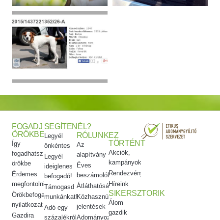
FOGADJ
SEGÍTENÉL?
ÖRÖKBE
RÓLUNK
EZ
Legyél
TÖRTÉNT
Így
Az
önkéntes
Akciók,
fogadhatsz
alapítvány
Legyél
kampányok
örökbe
Éves
ideiglenes
Rendezvényeink
Érdemes
beszámolók
befogadó!
megfontolni
Híreink
Átláthatóság
Támogasd
SIKERSZTORIK
Örökbefogadói
munkánkat!
Közhasznúsági
Álom
nyilatkozat
jelentések
Adó egy
gazdik
Gazdira
százalékról
Adományozási