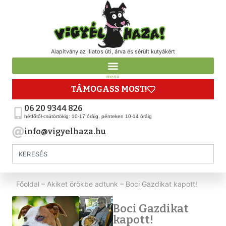
Alapítvány az Illatos úti, árva és sérült kutyákért
menü
TÁMOGASS MOST!
06 20 9344 826
hétfőtől-csütörtökig: 10-17 óráig, pénteken 10-14 óráig
info@vigyelhaza.hu
Főoldal
–
Akiket örökbe adtunk
–
Boci Gazdikat kapott!
Boci Gazdikat
kapott!