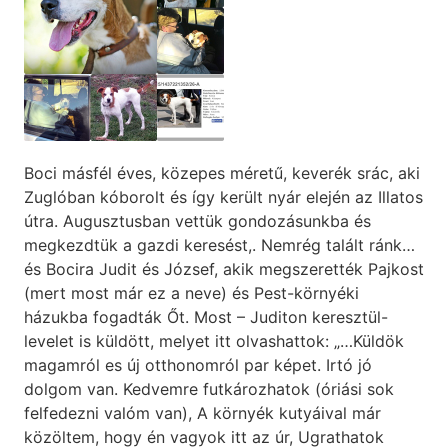
Boci másfél éves, közepes méretű, keverék srác, aki
Zuglóban kóborolt és így került nyár elején az Illatos
útra. Augusztusban vettük gondozásunkba és
megkezdtük a gazdi keresést,. Nemrég talált ránk…
és Bocira Judit és József, akik megszerették Pajkost
(mert most már ez a neve) és Pest-környéki
házukba fogadták Őt. Most – Juditon keresztül-
levelet is küldött, melyet itt olvashattok: „…Küldök
magamról es új otthonomról par képet. Irtó jó
dolgom van. Kedvemre futkározhatok (óriási sok
felfedezni valóm van), A környék kutyáival már
közöltem, hogy én vagyok itt az úr, Ugrathatok