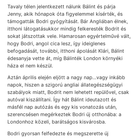
Tavaly télen jelentkezett nálunk Bálint és párja
Jenny, akik hónapok óta figyelemmel kísérték, és
támogatták Bodri gyógyítását. Bár Angliában élnek,
itthoni látogatásukkor mindig felkeresték Bodrit és
sokat játszottak vele. Hamarosan egyértelművé vált,
hogy Bodri, angol cica lesz, így ideiglenes
befogadását, további, itthoni ápolását Klári, Bálint
édesanyja vette át, míg Bálinték London környéki
háza el nem készül.
Aztán április elején eljött a nagy nap…vagy inkább
napok, hiszen a szigorú angliai állategészségügyi
szabályok miatt, Bodrit nem lehetett repülővel, csak
autóval kiszállítani. Így hát Bálint ideutazott és
másfél nap autózás és egy kis vonatozás után,
szerencsésen megérkeztek Bodri új otthonába: a
Londonhoz közeli, barátságos kisvárosba.
Bodri gyorsan felfedezte és megszerette új