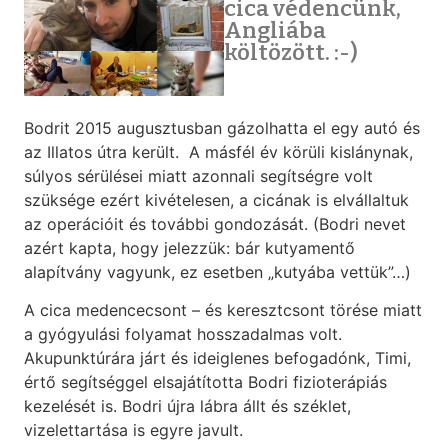
cica védencünk,
Angliába
költözött. :-)
Bodrit 2015 augusztusban gázolhatta el egy autó és
az Illatos útra került. A másfél év körüli kislánynak,
súlyos sérülései miatt azonnali segítségre volt
szüksége ezért kivételesen, a cicának is elvállaltuk
az operációit és további gondozását. (Bodri nevet
azért kapta, hogy jelezzük: bár kutyamentő
alapítvány vagyunk, ez esetben „kutyába vettük”…)
A cica medencecsont – és keresztcsont törése miatt
a gyógyulási folyamat hosszadalmas volt.
Akupunktúrára járt és ideiglenes befogadónk, Timi,
értő segítséggel elsajátította Bodri fizioterápiás
kezelését is. Bodri újra lábra állt és széklet,
vizelettartása is egyre javult.