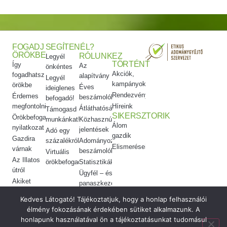
FOGADJ
SEGÍTENÉL?
ÖRÖKBE
RÓLUNK
EZ
Legyél
TÖRTÉNT
Így
Az
önkéntes
Akciók,
fogadhatsz
alapítvány
Legyél
kampányok
örökbe
Éves
ideiglenes
Rendezvényeink
Érdemes
beszámolók
befogadó!
megfontolni
Híreink
Átláthatóság
Támogasd
SIKERSZTORIK
Örökbefogadói
munkánkat!
Közhasznúsági
Álom
nyilatkozat
jelentések
Adó egy
gazdik
Gazdira
százalékról
Adományozási
Elismeréseink
várnak
beszámolók
Virtuális
Az Illatos
örökbefogadás
Statisztikák
útról
Ügyfél – és
Akiket
panaszkezelés
örökbe
Etikai
Kedves Látogató! Tájékoztatjuk, hogy a honlap felhasználói
adtunk
kódex
élmény fokozásának érdekében sütiket alkalmazunk. A
Meggyógyítottuk
honlapunk használatával ön a tájékoztatásunkat tudomásul