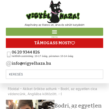
Alapítvány az Illatos úti, árva és sérült kutyákért
menü
TÁMOGASS MOST!
06 20 9344 826
hétfőtől-csütörtökig: 10-17 óráig, pénteken 10-14 óráig
info@vigyelhaza.hu
Főoldal
–
Akiket örökbe adtunk
–
Bodri, az egyetlen cica
védencünk, Angliába költözött. :-)
Bodri, az egyetlen