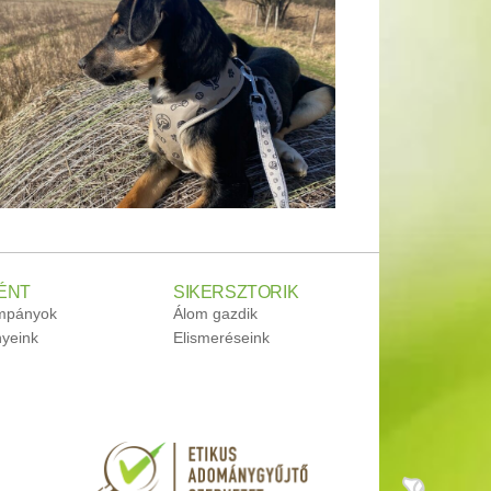
ÉNT
SIKERSZTORIK
ampányok
Álom gazdik
yeink
Elismeréseink