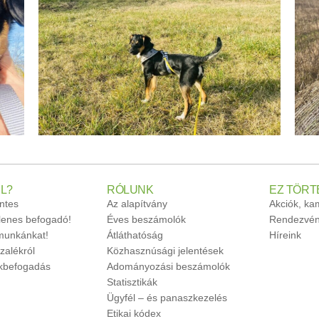
L?
RÓLUNK
EZ TÖRT
ntes
Az alapítvány
Akciók, k
glenes befogadó!
Éves beszámolók
Rendezvén
unkánkat!
Átláthatóság
Híreink
zalékról
Közhasznúsági jelentések
ökbefogadás
Adományozási beszámolók
Statisztikák
Ügyfél – és panaszkezelés
Etikai kódex