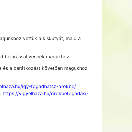
agunkhoz vettük a kiskutyát, majd a
bad bejárással vennék magukhoz.
usba és a barátkozást követően magukhoz
yelhaza.hu/igy-fogadhatsz-orokbe/
t:
https://vigyelhaza.hu/orokbefogadasi-