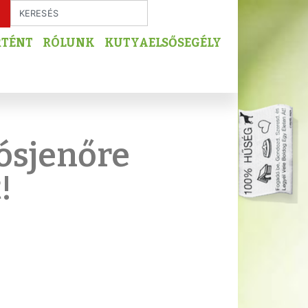
RTÉNT
RÓLUNK
KUTYAELSŐSEGÉLY
ósjenőre
!