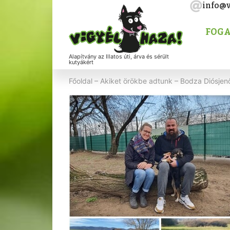
info@v
FOGA
Alapítvány az Illatos úti, árva és sérült
kutyákért
Főoldal
–
Akiket örökbe adtunk
–
Bodza Diósjenő