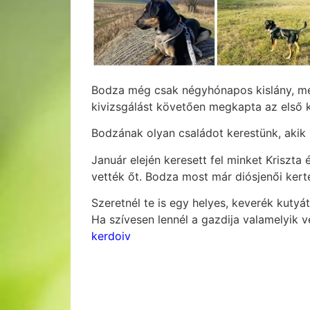
Bodza még csak négyhónapos kislány, még
kivizsgálást követően megkapta az első k
Bodzának olyan családot kerestünk, akik
Január elején keresett fel minket Kriszta
vették őt. Bodza most már diósjenői kert
Szeretnél te is egy helyes, keverék kutyá
Ha szívesen lennél a gazdija valamelyik 
kerdoiv