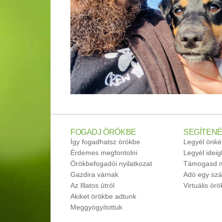
FOGADJ ÖRÖKBE
SEGÍTENÉ
Így fogadhatsz örökbe
Legyél önké
Érdemes megfontolni
Legyél idei
Örökbefogadói nyilatkozat
Támogasd m
Gazdira várnak
Adó egy szá
Az Illatos útról
Virtuális ör
Akiket örökbe adtunk
Meggyógyítottuk