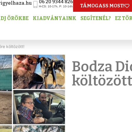
06 20 9344 826
igyelhaza.hu
TÁMOGASS MOST!
H-CS: 10-17h, P: 10-14h
DJ ÖRÖKBE
KIADVÁNYAINK
SEGÍTENÉL?
EZ TÖ
re költözött!
Bodza Di
költözött