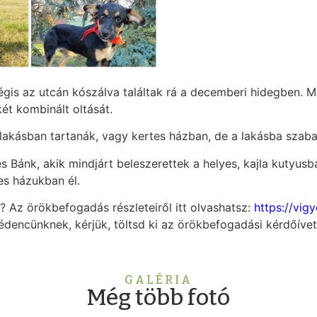
is az utcán kószálva találtak rá a decemberi hidegben. M
ét kombinált oltását.
 lakásban tartanák, vagy kertes házban, de a lakásba sza
 és Bánk, akik mindjárt beleszerettek a helyes, kajla kuty
es házukban él.
t? Az örökbefogadás részleteiről itt olvashatsz:
https://vig
védencünknek, kérjük, töltsd ki az örökbefogadási kérdőíve
GALÉRIA
Még több fotó