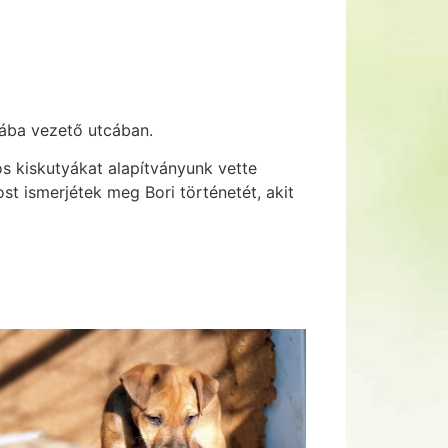
dába vezető utcában.
os kiskutyákat alapítványunk vette
t ismerjétek meg Bori történetét, akit