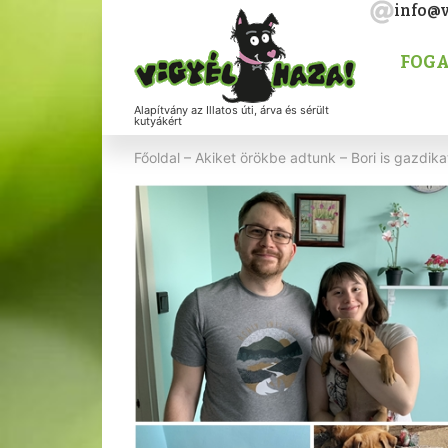
info@v
FOGA
Alapítvány az Illatos úti, árva és sérült
kutyákért
Főoldal
–
Akiket örökbe adtunk
–
Bori is gazdika