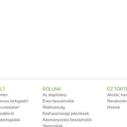
L?
RÓLUNK
EZ TÖRT
ntes
Az alapítvány
Akciók, k
glenes befogadó!
Éves beszámolók
Rendezvén
unkánkat!
Átláthatóság
Híreink
zalékról
Közhasznúsági jelentések
ökbefogadás
Adományozási beszámolók
Statisztikák