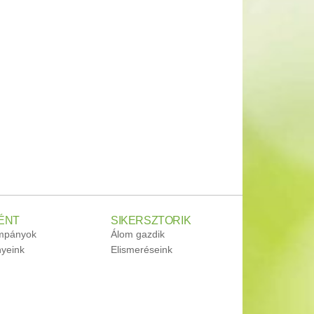
ÉNT
SIKERSZTORIK
ampányok
Álom gazdik
yeink
Elismeréseink