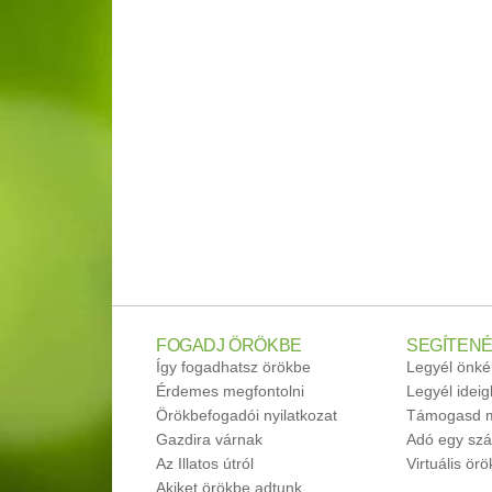
FOGADJ ÖRÖKBE
SEGÍTENÉ
Így fogadhatsz örökbe
Legyél önké
Érdemes megfontolni
Legyél idei
Örökbefogadói nyilatkozat
Támogasd m
Gazdira várnak
Adó egy szá
Az Illatos útról
Virtuális ör
Akiket örökbe adtunk