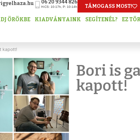
06 20 9344 826
igyelhaza.hu
TÁMOGASS MOST!
H-CS: 10-17h, P: 10-14h
DJ ÖRÖKBE
KIADVÁNYAINK
SEGÍTENÉL?
EZ TÖ
t kapott!
Bori is g
kapott!