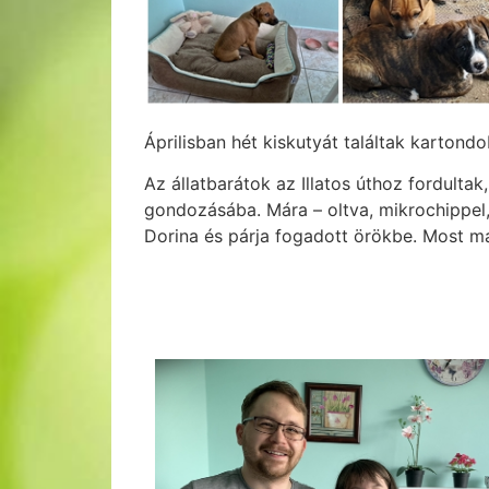
Áprilisban hét kiskutyát találtak karton
Az állatbarátok az Illatos úthoz fordulta
gondozásába. Mára – oltva, mikrochippel,
Dorina és párja fogadott örökbe. Most má