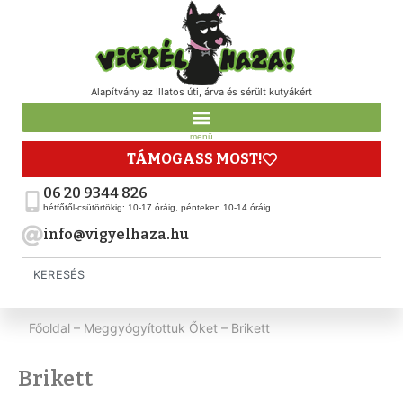
Alapítvány az Illatos úti, árva és sérült kutyákért
menü
TÁMOGASS MOST!
06 20 9344 826
hétfőtől-csütörtökig: 10-17 óráig, pénteken 10-14 óráig
info@vigyelhaza.hu
Főoldal
–
Meggyógyítottuk Őket
–
Brikett
Brikett