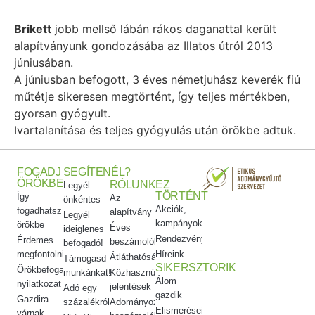
Brikett
jobb mellső lábán rákos daganattal került
alapítványunk gondozásába az Illatos útról 2013
júniusában.
A júniusban befogott, 3 éves németjuhász keverék fiú
műtétje sikeresen megtörtént, így teljes mértékben,
gyorsan gyógyult.
Ivartalanítása és teljes gyógyulás után örökbe adtuk.
FOGADJ
SEGÍTENÉL?
ÖRÖKBE
RÓLUNK
EZ
Legyél
TÖRTÉNT
Így
Az
önkéntes
Akciók,
fogadhatsz
alapítvány
Legyél
kampányok
örökbe
Éves
ideiglenes
Rendezvényeink
Érdemes
beszámolók
befogadó!
megfontolni
Híreink
Átláthatóság
Támogasd
SIKERSZTORIK
Örökbefogadói
munkánkat!
Közhasznúsági
Álom
nyilatkozat
jelentések
Adó egy
gazdik
Gazdira
százalékról
Adományozási
Elismeréseink
várnak