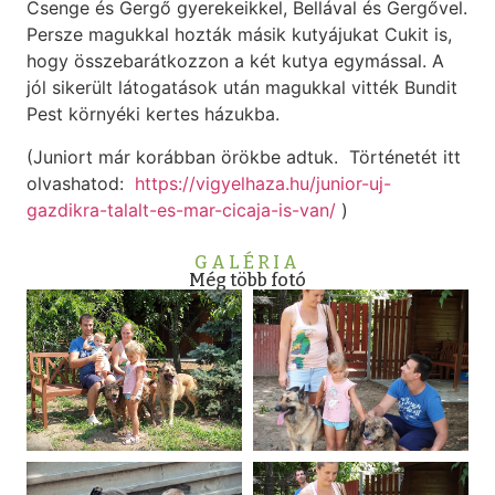
Csenge és Gergő gyerekeikkel, Bellával és Gergővel.
Persze magukkal hozták másik kutyájukat Cukit is,
hogy összebarátkozzon a két kutya egymással. A
jól sikerült látogatások után magukkal vitték Bundit
Pest környéki kertes házukba.
(Juniort már korábban örökbe adtuk. Történetét itt
olvashatod:
https://vigyelhaza.hu/junior-uj-
gazdikra-talalt-es-mar-cicaja-is-van/
)
GALÉRIA
Még több fotó