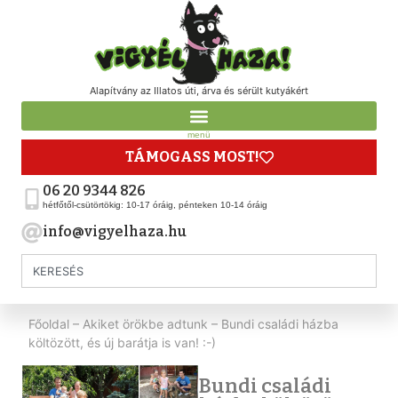
Alapítvány az Illatos úti, árva és sérült kutyákért
menü
TÁMOGASS MOST!
06 20 9344 826
hétfőtől-csütörtökig: 10-17 óráig, pénteken 10-14 óráig
info@vigyelhaza.hu
Főoldal
–
Akiket örökbe adtunk
–
Bundi családi házba
költözött, és új barátja is van! :-)
Bundi családi