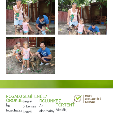
FOGADJ
SEGÍTENÉL?
ÖRÖKBE
RÓLUNK
EZ
Legyél
TÖRTÉNT
Így
Az
önkéntes
Akciók,
fogadhatsz
alapítvány
Legyél