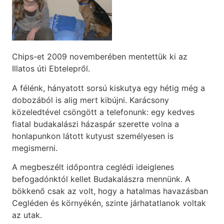
Chips-et 2009 novemberében mentettük ki az
Illatos úti Ebtelepről.
A félénk, hányatott sorsú kiskutya egy hétig még a
dobozából is alig mert kibújni. Karácsony
közeledtével csöngött a telefonunk: egy kedves
fiatal budakalászi házaspár szerette volna a
honlapunkon látott kutyust személyesen is
megismerni.
A megbeszélt időpontra ceglédi ideiglenes
befogadónktól kellet Budakalászra mennünk. A
bökkenő csak az volt, hogy a hatalmas havazásban
Cegléden és környékén, szinte járhatatlanok voltak
az utak.