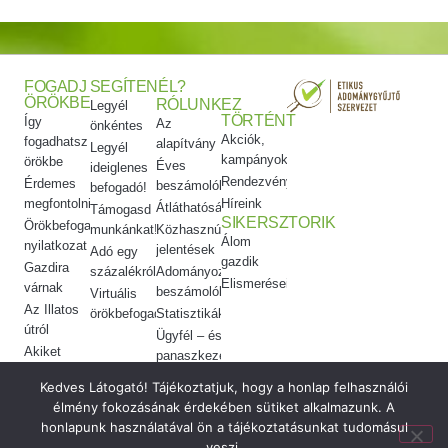
FOGADJ
SEGÍTENÉL?
ÖRÖKBE
RÓLUNK
EZ
Legyél
TÖRTÉNT
Így
Az
önkéntes
Akciók,
fogadhatsz
alapítvány
Legyél
kampányok
örökbe
Éves
ideiglenes
Rendezvényeink
Érdemes
beszámolók
befogadó!
megfontolni
Híreink
Átláthatóság
Támogasd
SIKERSZTORIK
Örökbefogadói
munkánkat!
Közhasznúsági
Álom
nyilatkozat
jelentések
Adó egy
gazdik
Gazdira
százalékról
Adományozási
Elismeréseink
várnak
beszámolók
Virtuális
Az Illatos
örökbefogadás
Statisztikák
útról
Ügyfél – és
Akiket
panaszkezelés
örökbe
Etikai
Kedves Látogató! Tájékoztatjuk, hogy a honlap felhasználói
adtunk
kódex
élmény fokozásának érdekében sütiket alkalmazunk. A
Meggyógyítottuk
honlapunk használatával ön a tájékoztatásunkat tudomásul
veszi.