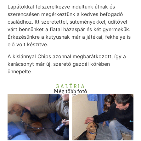
Lapátokkal felszerelkezve indultunk útnak és
szerencsésen megérkeztünk a kedves befogadó
családhoz. Itt szeretettel, süteményekkel, üdítővel
várt bennünket a fiatal házaspár és két gyermekük.
Érkezésünkre a kutyusnak már a játékai, fekhelye is
elő volt készítve.
A kislánnyal Chips azonnal megbarátkozott, így a
karácsonyt már új, szerető gazdái körében
ünnepelte.
GALÉRIA
Még több fotó