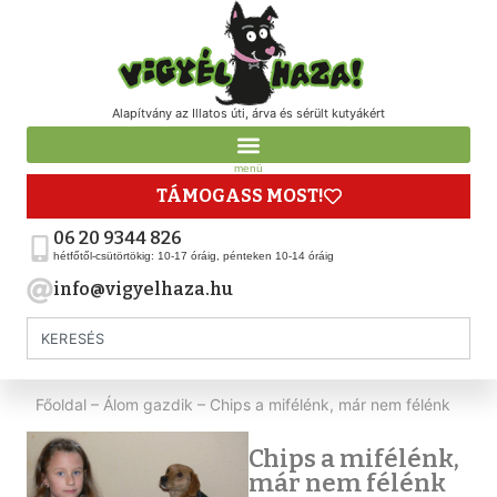
Alapítvány az Illatos úti, árva és sérült kutyákért
menü
TÁMOGASS MOST!
06 20 9344 826
hétfőtől-csütörtökig: 10-17 óráig, pénteken 10-14 óráig
info@vigyelhaza.hu
Főoldal
–
Álom gazdik
–
Chips a mifélénk, már nem félénk
Chips a mifélénk,
már nem félénk