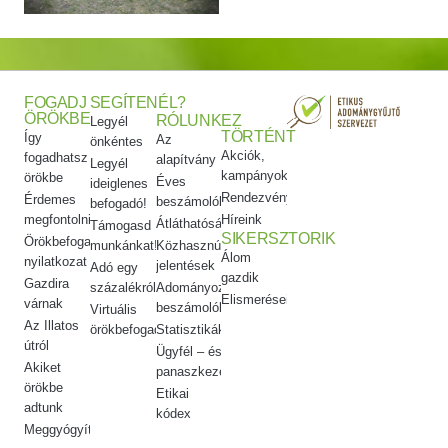
FOGADJ
SEGÍTENÉL?
ÖRÖKBE
RÓLUNK
EZ
Legyél
TÖRTÉNT
Így
Az
önkéntes
Akciók,
fogadhatsz
alapítvány
Legyél
kampányok
örökbe
Éves
ideiglenes
Rendezvényeink
Érdemes
beszámolók
befogadó!
megfontolni
Híreink
Átláthatóság
Támogasd
SIKERSZTORIK
Örökbefogadói
munkánkat!
Közhasznúsági
Álom
nyilatkozat
jelentések
Adó egy
gazdik
Gazdira
százalékról
Adományozási
Elismeréseink
várnak
beszámolók
Virtuális
Az Illatos
örökbefogadás
Statisztikák
útról
Ügyfél – és
Akiket
panaszkezelés
örökbe
Etikai
adtunk
kódex
Meggyógyítottuk