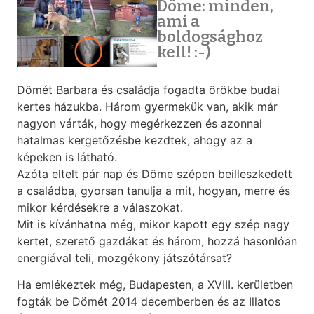
Döme: minden,
ami a
boldogsághoz
kell! :-)
Dömét Barbara és családja fogadta örökbe budai
kertes házukba. Három gyermekük van, akik már
nagyon várták, hogy megérkezzen és azonnal
hatalmas kergetőzésbe kezdtek, ahogy az a
képeken is látható.
Azóta eltelt pár nap és Döme szépen beilleszkedett
a családba, gyorsan tanulja a mit, hogyan, merre és
mikor kérdésekre a válaszokat.
Mit is kívánhatna még, mikor kapott egy szép nagy
kertet, szerető gazdákat és három, hozzá hasonlóan
energiával teli, mozgékony játszótársat?
Ha emlékeztek még, Budapesten, a XVIII. kerületben
fogták be Dömét 2014 decemberben és az Illatos