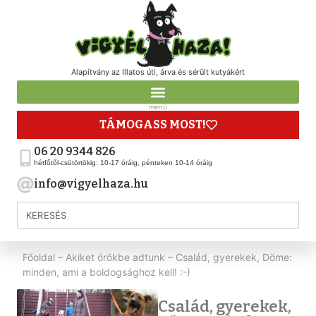
Alapítvány az Illatos úti, árva és sérült kutyákért
menü
TÁMOGASS MOST!
06 20 9344 826
hétfőtől-csütörtökig: 10-17 óráig, pénteken 10-14 óráig
info@vigyelhaza.hu
Főoldal
–
Akiket örökbe adtunk
–
Család, gyerekek, Döme:
minden, ami a boldogsághoz kell! :-)
Család, gyerekek,