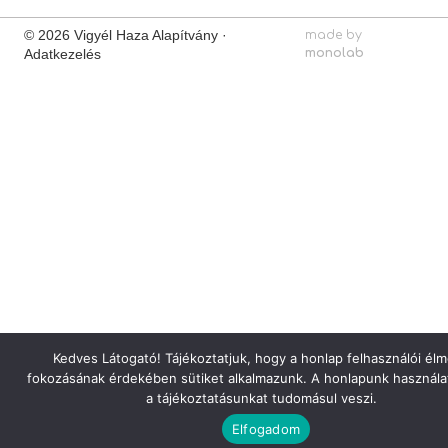
© 2026 Vigyél Haza Alapítvány ·
made by
Adatkezelés
monolab
Kedves Látogató! Tájékoztatjuk, hogy a honlap felhasználói él
fokozásának érdekében sütiket alkalmazunk. A honlapunk használa
a tájékoztatásunkat tudomásul veszi.
Elfogadom