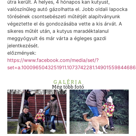
útra került. A helyes, 4 hónapos kan kutyust,
valószínűleg autó gázolhatta el. Jobb oldali lapocka
törésének csontsebészeti műtétjét alapítványunk
végeztette el és gondozásába vette a kis árvát. A
sikeres műtét után, a kutyus maradéktalanul
meggyógyult és már várta a égleges gazdi
jelentkezését.
előzmények:
https://www.facebook.com/media/set/?
set=a.1000965043251911.1073742281.1490155984468
GALÉRIA
Még több fotó