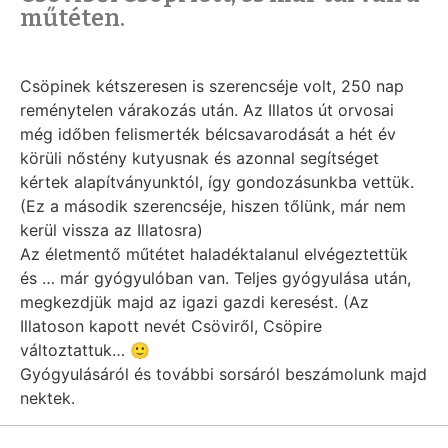
műtéten.
Csöpinek kétszeresen is szerencséje volt, 250 nap
reménytelen várakozás után. Az Illatos út orvosai
még időben felismerték bélcsavarodását a hét év
körüli nőstény kutyusnak és azonnal segítséget
kértek alapítványunktól, így gondozásunkba vettük.
(Ez a második szerencséje, hiszen tőlünk, már nem
kerül vissza az Illatosra)
Az életmentő műtétet haladéktalanul elvégeztettük
és … már gyógyulóban van. Teljes gyógyulása után,
megkezdjük majd az igazi gazdi keresést. (Az
Illatoson kapott nevét Csöviről, Csöpire
változtattuk… 🙂
Gyógyulásáról és további sorsáról beszámolunk majd
nektek.