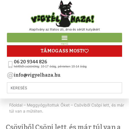
Alapítvány az Illatos úti, árva és sérült kutyákért
menü
TÁMOGASS MOST!
06 20 9344 826
hétfőtől-csütörtökig: 10-17 óráig, pénteken 10-14 óráig
info@vigyelhaza.hu
Főoldal
–
Meggyógyítottuk Őket
–
Csöviből Csöpi lett, és már
túl van a műtéten.
Csöviből Csöpi lett, és már túl van a