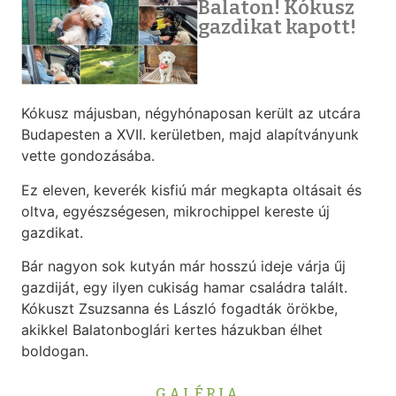
Balaton! Kókusz
gazdikat kapott!
Kókusz májusban, négyhónaposan került az utcára
Budapesten a XVII. kerületben, majd alapítványunk
vette gondozásába.
Ez eleven, keverék kisfiú már megkapta oltásait és
oltva, egyészségesen, mikrochippel kereste új
gazdikat.
Bár nagyon sok kutyán már hosszú ideje várja űj
gazdiját, egy ilyen cukiság hamar családra talált.
Kókuszt Zsuzsanna és László fogadták örökbe,
akikkel Balatonboglári kertes házukban élhet
boldogan.
GALÉRIA