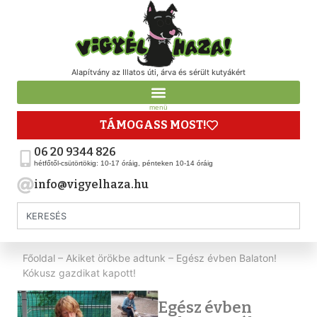
Alapítvány az Illatos úti, árva és sérült kutyákért
menü
TÁMOGASS MOST!
06 20 9344 826
hétfőtől-csütörtökig: 10-17 óráig, pénteken 10-14 óráig
info@vigyelhaza.hu
Főoldal
–
Akiket örökbe adtunk
–
Egész évben Balaton!
Kókusz gazdikat kapott!
Egész évben