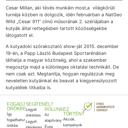
Cesar Millan, aki tévés munkáin most,a világkörüli
turnéja közben is dolgozik, idén februárban a NatGeo
Wild „Cesar 911” című műsorának 2. szériájában a
kutyák által rettegésben tartott közösségekbe
látogatott el.
A kutyadoki szórakoztató show-ját 2015. december
19-én, a Papp László Budapest Sportarénában
láthatja a magyar közönség, ahol a szakember
megosztja majd a különleges oktatási technikáit. De
nem csak azt. Megtanítja, hogyan regulázzuk meg
neveletlen kutyáinkat és beavat a kiegyensúlyozott
kutyalélek titkaiba is.
FOGADJ
SEGÍTENÉL?
ÖRÖKBE
RÓLUNK
EZ
Legyél
TÖRTÉNT
Így
Az
önkéntes
Akciók,
fogadhatsz
alapítvány
Legyél
kampányok
örökbe
Éves
ideiglenes