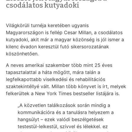
csodálatos kutyadoki
Világkörüli turnéja keretében ugyanis
Magyarországon is fellép Cesar Millan, a csodálatos
kutyadoki, akit már a magyar közönség is jól ismer a
kilenc évadon keresztül futó sikersorozatának
köszönhetően.
A neves amerikai szakember több mint 25 éves
tapasztalattal a háta mögött, mára talán a
legfelkapottabb viselkedési és rehabilitációs
szaktekintéllyé vált. Millan több könyvet is írt, melyek
felkerültek a New York Times bestseller listájára is.
„A közvetlen találkozások során mindig a
kommunikációra és a tanulásra helyezem a
hangsúlyt – ezek valódi beszélgetések
testestül-lelkestül, szívvel és lélekkel. ez