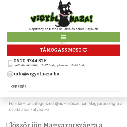
Alapítvány az Illatos úti, árva és sérült kutyákért
menü
TÁMOGASS MOST!
06 20 9344 826
hétfőtől-csütörtökig: 10-17 óráig, pénteken 10-14 óráig
info@vigyelhaza.hu
Főoldal
–
Uncategorized @hu
–
Először jön Magyarországra a
csodálatos kutyadoki
Először jön Magyarországra a