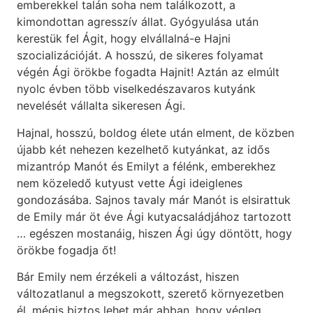
emberekkel talán soha nem találkozott, a
kimondottan agresszív állat. Gyógyulása után
kerestük fel Ágit, hogy elvállalná-e Hajni
szocializációját. A hosszú, de sikeres folyamat
végén Ági örökbe fogadta Hajnit! Aztán az elmúlt
nyolc évben több viselkedészavaros kutyánk
nevelését vállalta sikeresen Ági.
Hajnal, hosszú, boldog élete után elment, de közben
újabb két nehezen kezelhető kutyánkat, az idős
mizantróp Manót és Emilyt a félénk, emberekhez
nem közeledő kutyust vette Ági ideiglenes
gondozásába. Sajnos tavaly már Manót is elsirattuk
de Emily már öt éve Ági kutyacsaládjához tartozott
… egészen mostanáig, hiszen Ági úgy döntött, hogy
örökbe fogadja őt!
Bár Emily nem érzékeli a változást, hiszen
változatlanul a megszokott, szerető környezetben
él, mégis biztos lehet már abban, hogy végleg