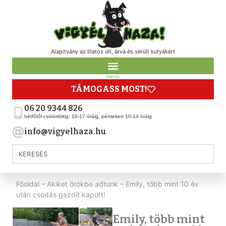
Alapítvány az Illatos úti, árva és sérült kutyákért
menü
TÁMOGASS MOST!
06 20 9344 826
hétfőtől-csütörtökig: 10-17 óráig, pénteken 10-14 óráig
info@vigyelhaza.hu
Főoldal
–
Akiket örökbe adtunk
–
Emily, több mint 10 év
után csodás gazdit kapott!
Emily, több mint