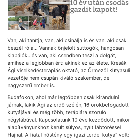
10 év után csodás
gazdit kapott!
Van, aki tanítja, van, aki csinálja is és van, aki csak
beszél róla… Vannak önjelölt suttogók, hangosan
kiabálók…és van, aki csendben teszi a dolgát,
amihez a legjobban ért: akinek ez az élete. Kresák
Ági viselkedésterápiás oktató, az Őrmezői Kutyasuli
vezetője nem csupán kiváló szakember, de
nagyszerű ember is.
Budafokon, ahol már legtöbben csak kirándulni
járnak, lakik Ági az erdő szélén, 16 örökbefogadott
kutyájával és még több, terápiára szoruló
négylábúval. Kapcsolatunk 10 éve kezdődött, mikor
alapítványunkhoz került súlyos, nyílt lábtöréssel
Hajnal. A fiatal nőstény egy igazi „erdei kutya” volt: