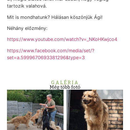
tartozik valahová.
Mit is mondhatunk? Hálásan köszönjük Ági!
Néhány előzmény:
https://www.youtube.com/watch?v=_NKoHKwjco4
https://www.facebook.com/media/set/?
set=a.5999670693381296&type=3
GALÉRIA
Még több fotó