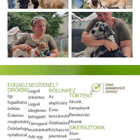
FOGADJ
SEGÍTENÉL?
ÖRÖKBE
RÓLUNK
EZ
Legyél
TÖRTÉNT
Így
Az
önkéntes
Akciók,
fogadhatsz
alapítvány
Legyél
kampányok
örökbe
Éves
ideiglenes
Rendezvényeink
Érdemes
beszámolók
befogadó!
megfontolni
Híreink
Átláthatóság
Támogasd
SIKERSZTORIK
Örökbefogadói
munkánkat!
Közhasznúsági
Álom
nyilatkozat
jelentések
Adó egy
gazdik