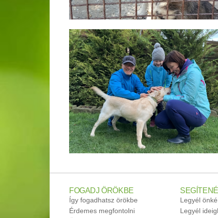
FOGADJ ÖRÖKBE
SEGÍTENÉ
Így fogadhatsz örökbe
Legyél önké
Érdemes megfontolni
Legyél idei