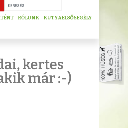
RTÉNT
RÓLUNK
KUTYAELSŐSEGÉLY
ai, kertes
akik már :-)