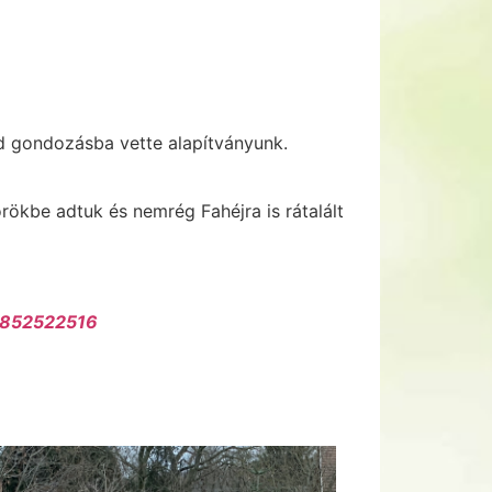
jd gondozásba vette alapítványunk.
rökbe adtuk és nemrég Fahéjra is rátalált
8852522516