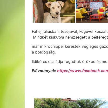
Fahéj júliusban, tesójával, Fügével kósz
Mindkét kiskutya hemzsegett a bélféregt
már mikrochippel keresték végleges gazdái
a boldogság.
Ildikó és családja fogadták őrökbe és mo
Előzmények:
https://www.facebook.co