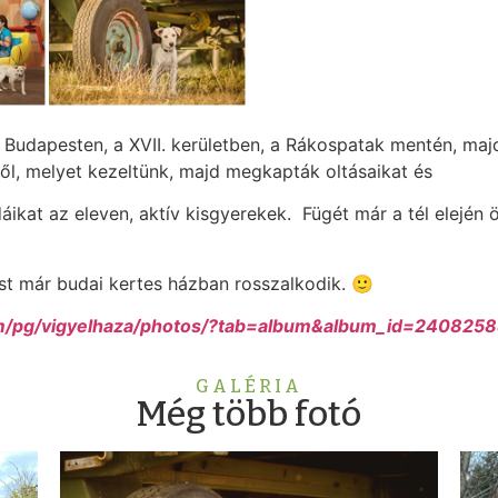
ált Budapesten, a XVII. kerületben, a Rákospatak mentén, ma
ől, melyet kezeltünk, majd megkapták oltásaikat és
kat az eleven, aktív kisgyerekek. Fügét már a tél elején ö
st már budai kertes házban rosszalkodik. 🙂
m/pg/vigyelhaza/photos/?tab=album&album_id=240825
GALÉRIA
Még több fotó