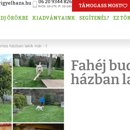
06 20 9344 826
igyelhaza.hu
TÁMOGASS MOST!
H-CS: 10-17h, P: 10-14h
DJ ÖRÖKBE
KIADVÁNYAINK
SEGÍTENÉL?
EZ TÖ
ertes házban lakik már :-)
Fahéj bud
házban l