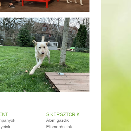
ÉNT
SIKERSZTORIK
ampányok
Álom gazdik
yeink
Elismeréseink