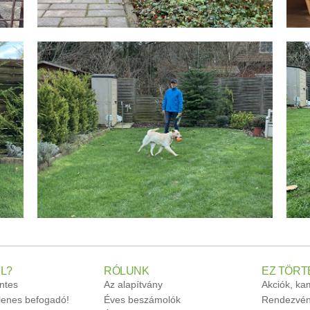
L?
RÓLUNK
EZ TÖRT
ntes
Az alapítvány
Akciók, k
glenes befogadó!
Éves beszámolók
Rendezvén