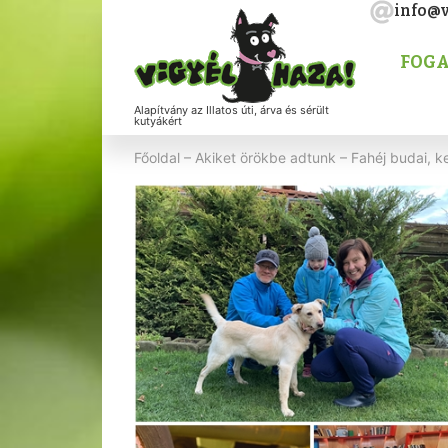
info@v
FOGA
Alapítvány az Illatos úti, árva és sérült
kutyákért
Főoldal
–
Akiket örökbe adtunk
–
Fahéj budai, k