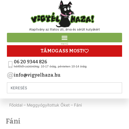
Alapítvány az Illatos úti, árva és sérült kutyákért
menü
TÁMOGASS MOST!
06 20 9344 826
hétfőtől-csütörtökig: 10-17 óráig, pénteken 10-14 óráig
info@vigyelhaza.hu
Főoldal
–
Meggyógyítottuk Őket
–
Fáni
Fáni