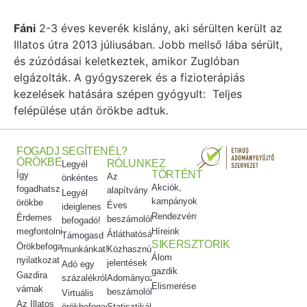
Fáni
2-3 éves keverék kislány, aki sérülten került az
Illatos útra 2013 júliusában. Jobb mellső lába sérült,
és zúzódásai keletkeztek, amikor Zuglóban
elgázolták. A gyógyszerek és a fizioterápiás
kezelések hatására szépen gyógyult: Teljes
felépülése után örökbe adtuk.
FOGADJ
SEGÍTENÉL?
ÖRÖKBE
RÓLUNK
EZ
Legyél
TÖRTÉNT
Így
Az
önkéntes
Akciók,
fogadhatsz
alapítvány
Legyél
kampányok
örökbe
Éves
ideiglenes
Rendezvényeink
Érdemes
beszámolók
befogadó!
megfontolni
Híreink
Átláthatóság
Támogasd
SIKERSZTORIK
Örökbefogadói
munkánkat!
Közhasznúsági
Álom
nyilatkozat
jelentések
Adó egy
gazdik
Gazdira
százalékról
Adományozási
Elismeréseink
várnak
beszámolók
Virtuális
Az Illatos
örökbefogadás
Statisztikák