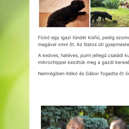
Fickó egy igazi tündér kisfiú, pedig szom
magával vinni őt. Az Illatos úti gyepmest
A kedves, hatéves, pumi jellegű családi k
mikrochippel kezdtük meg a gazdi keresé
Nemrégiben Ildikó és Gábor fogadta őt ör