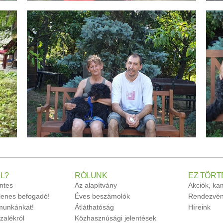
L?
RÓLUNK
EZ TÖRT
ntes
Az alapítvány
Akciók, k
glenes befogadó!
Éves beszámolók
Rendezvén
unkánkat!
Átláthatóság
Híreink
zalékról
Közhasznúsági jelentések