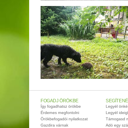
FOGADJ ÖRÖKBE
SEGÍTENÉ
Így fogadhatsz örökbe
Legyél önké
Érdemes megfontolni
Legyél idei
Örökbefogadói nyilatkozat
Támogasd m
Gazdira várnak
Adó egy szá