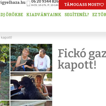
06 20 9344 826
igyelhaza.hu
TÁMOGASS MOST!
H-CS: 10-17h, P: 10-14h
DJ ÖRÖKBE
KIADVÁNYAINK
SEGÍTENÉL?
EZ TÖ
 kapott!
Fickó ga
kapott!