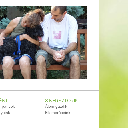
ÉNT
SIKERSZTORIK
ampányok
Álom gazdik
yeink
Elismeréseink