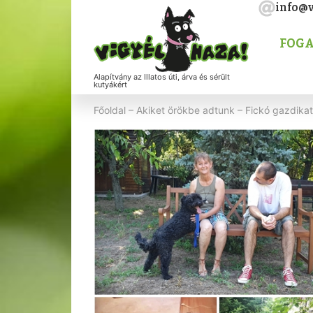
info@v
FOGA
Alapítvány az Illatos úti, árva és sérült
kutyákért
Főoldal
–
Akiket örökbe adtunk
–
Fickó gazdikat