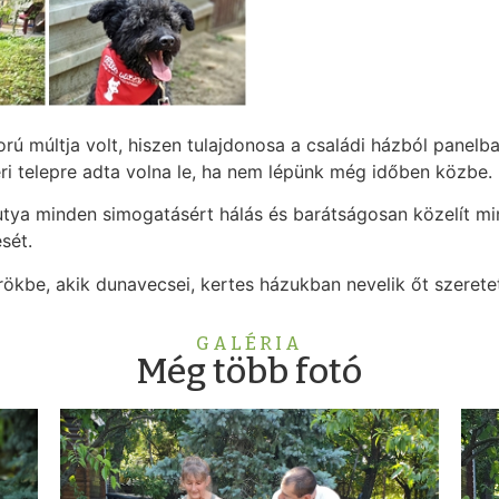
orú múltja volt, hiszen tulajdonosa a családi házból panel
eri telepre adta volna le, ha nem lépünk még időben közbe.
utya minden simogatásért hálás és barátságosan közelít min
sét.
ökbe, akik dunavecsei, kertes házukban nevelik őt szeretet
GALÉRIA
Még több fotó