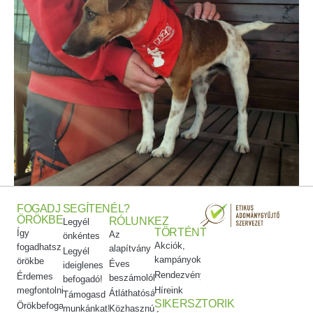
FOGADJ
SEGÍTENÉL?
ÖRÖKBE
RÓLUNK
EZ
Legyél
TÖRTÉNT
Így
Az
önkéntes
Akciók,
fogadhatsz
alapítvány
Legyél
kampányok
örökbe
Éves
ideiglenes
Rendezvényeink
Érdemes
beszámolók
befogadó!
megfontolni
Híreink
Átláthatóság
Támogasd
SIKERSZTORIK
Örökbefogadói
munkánkat!
Közhasznúsági