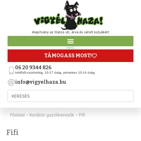
Alapítvány az Illatos úti, árva és sérült kutyákért
menü
TÁMOGASS MOST!
06 20 9344 826
hétfőtől-csütörtökig: 10-17 óráig, pénteken 10-14 óráig
info@vigyelhaza.hu
Főoldal
–
Korábbi gazdikeresők
–
Fifi
Fifi