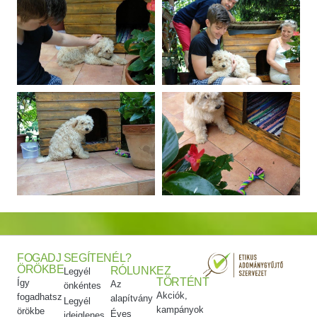
FOGADJ
SEGÍTENÉL?
ÖRÖKBE
RÓLUNK
EZ
Legyél
TÖRTÉNT
Így
Az
önkéntes
Akciók,
fogadhatsz
alapítvány
Legyél
kampányok
örökbe
Éves
ideiglenes