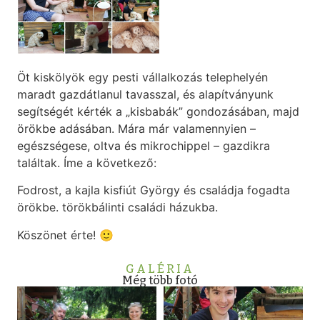
Öt kiskölyök egy pesti vállalkozás telephelyén
maradt gazdátlanul tavasszal, és alapítványunk
segítségét kérték a „kisbabák” gondozásában, majd
örökbe adásában. Mára már valamennyien –
egészségese, oltva és mikrochippel – gazdikra
találtak. Íme a következő:
Fodrost, a kajla kisfiút György és családja fogadta
örökbe. törökbálinti családi házukba.
Köszönet érte! 🙂
GALÉRIA
Még több fotó