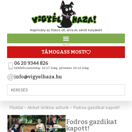
Alapítvány az Illatos úti, árva és sérült kutyákért
menü
TÁMOGASS MOST!
06 20 9344 826
hétfőtől-csütörtökig: 10-17 óráig, pénteken 10-14 óráig
info@vigyelhaza.hu
Főoldal
–
Akiket örökbe adtunk
–
Fodros gazdikat kapott!
Fodros gazdikat
kapott!