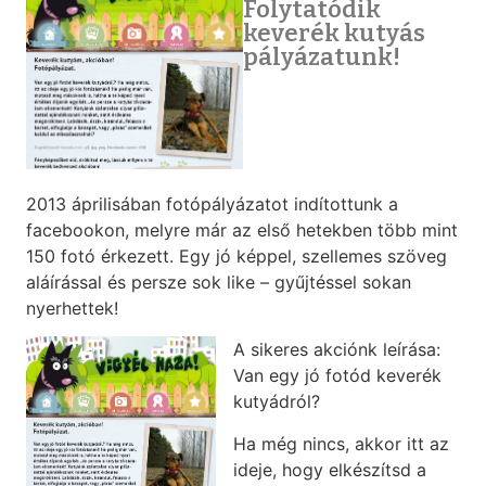
Folytatódik
keverék kutyás
pályázatunk!
2013 áprilisában fotópályázatot indítottunk a
facebookon, melyre már az első hetekben több mint
150 fotó érkezett. Egy jó képpel, szellemes szöveg
aláírással és persze sok like – gyűjtéssel sokan
nyerhettek!
A sikeres akciónk leírása:
Van egy jó fotód keverék
kutyádról?
Ha még nincs, akkor itt az
ideje, hogy elkészítsd a