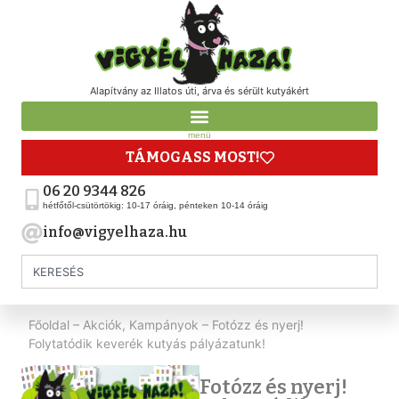
Alapítvány az Illatos úti, árva és sérült kutyákért
menü
TÁMOGASS MOST!
06 20 9344 826
hétfőtől-csütörtökig: 10-17 óráig, pénteken 10-14 óráig
info@vigyelhaza.hu
Főoldal
–
Akciók, Kampányok
–
Fotózz és nyerj!
Folytatódik keverék kutyás pályázatunk!
Fotózz és nyerj!