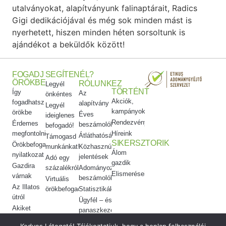
utalványokat, alapítványunk falinaptárait, Radics
Gigi dedikációjával és még sok minden mást is
nyerhetett, hiszen minden héten sorsoltunk is
ajándékot a beküldők között!
FOGADJ
SEGÍTENÉL?
ÖRÖKBE
RÓLUNK
EZ
Legyél
TÖRTÉNT
Így
Az
önkéntes
Akciók,
fogadhatsz
alapítvány
Legyél
kampányok
örökbe
Éves
ideiglenes
Rendezvényeink
Érdemes
beszámolók
befogadó!
megfontolni
Híreink
Átláthatóság
Támogasd
SIKERSZTORIK
Örökbefogadói
munkánkat!
Közhasznúsági
Álom
nyilatkozat
jelentések
Adó egy
gazdik
Gazdira
százalékról
Adományozási
Elismeréseink
várnak
beszámolók
Virtuális
Az Illatos
örökbefogadás
Statisztikák
útról
Ügyfél – és
Akiket
panaszkezelés
örökbe
Etikai