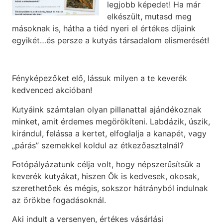
legjobb képedet! Ha már
elkészült, mutasd meg
másoknak is, hátha a tiéd nyeri el értékes díjaink
egyikét…és persze a kutyás társadalom elismerését!
Fényképezőket elő, lássuk milyen a te keverék
kedvenced akcióban!
Kutyáink számtalan olyan pillanattal ajándékoznak
minket, amit érdemes megörökíteni. Labdázik, úszik,
kirándul, felássa a kertet, elfoglalja a kanapét, vagy
„párás” szemekkel koldul az étkezőasztalnál?
Fotópályázatunk célja volt, hogy népszerűsítsük a
keverék kutyákat, hiszen Ők is kedvesek, okosak,
szerethetőek és mégis, sokszor hátrányból indulnak
az örökbe fogadásoknál.
Aki indult a versenyen, értékes vásárlási