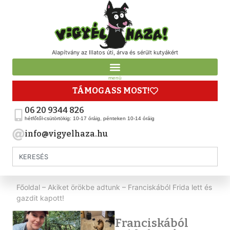
Alapítvány az Illatos úti, árva és sérült kutyákért
menü
TÁMOGASS MOST!
06 20 9344 826
hétfőtől-csütörtökig: 10-17 óráig, pénteken 10-14 óráig
info@vigyelhaza.hu
Főoldal
–
Akiket örökbe adtunk
–
Franciskából Frida lett és
gazdit kapott!
Franciskából