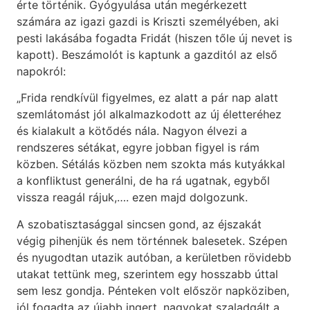
érte történik. Gyógyulása után megérkezett
számára az igazi gazdi is Kriszti személyében, aki
pesti lakásába fogadta Fridát (hiszen tőle új nevet is
kapott). Beszámolót is kaptunk a gazditól az első
napokról:
„Frida rendkívül figyelmes, ez alatt a pár nap alatt
szemlátomást jól alkalmazkodott az új életteréhez
és kialakult a kötődés nála. Nagyon élvezi a
rendszeres sétákat, egyre jobban figyel is rám
közben. Sétálás közben nem szokta más kutyákkal
a konfliktust generálni, de ha rá ugatnak, egyből
vissza reagál rájuk,…. ezen majd dolgozunk.
A szobatisztasággal sincsen gond, az éjszakát
végig pihenjük és nem történnek balesetek. Szépen
és nyugodtan utazik autóban, a kerületben rövidebb
utakat tettünk meg, szerintem egy hosszabb úttal
sem lesz gondja. Pénteken volt először napköziben,
jól fogadta az újabb ingert, nagyokat szaladgált a