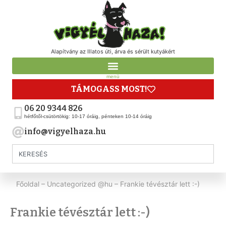
Alapítvány az Illatos úti, árva és sérült kutyákért
menü
TÁMOGASS MOST!
06 20 9344 826
hétfőtől-csütörtökig: 10-17 óráig, pénteken 10-14 óráig
info@vigyelhaza.hu
Főoldal
–
Uncategorized @hu
–
Frankie tévésztár lett :-)
Frankie tévésztár lett :-)