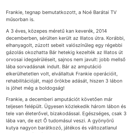
Frankie, tegnap bemutatkozott, a Noé Barátai TV
műsorban is.
A 3 éves, közepes méretű kan keverék, 2014
decemberben, sérülten került az Illatos útra. Korábbi,
elhanyagolt, zúzott sebeit valószínűleg egy régebbi
gázolás okozhatta Bár hetekig kezelték az Illatos út
orvosai idegsérüléseit, sajnos nem javult: jobb mellső
lába sorvadásnak indult. Bár az amputáció
elkerülhetetlen volt, elvállaltuk Frankie operációit,
rehabilitációját, majd örökbe adá
sát, hiszen 3 lábon
is jöhet még a boldogság!
Frankie, a decemberi amputációt követően már
teljesen felépült. Ügyesen közlekedik három lábon és
tele van életerővel, bizakodással. Egészséges, csak 3
lába van, de ezt Ő tudomásul veszi. A gyönyörű
kutya nagyon barátkozó, játékos és változatlanul