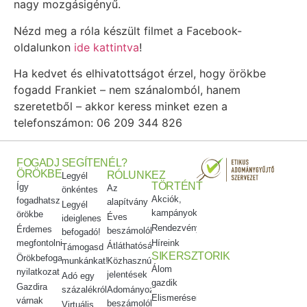
nagy mozgásigényű.
Nézd meg a róla készült filmet a Facebook-
oldalunkon
ide kattintva
!
Ha kedvet és elhivatottságot érzel, hogy örökbe
fogadd Frankiet – nem szánalomból, hanem
szeretetből – akkor keress minket ezen a
telefonszámon: 06 209 344 826
FOGADJ
SEGÍTENÉL?
ÖRÖKBE
RÓLUNK
EZ
Legyél
TÖRTÉNT
Így
Az
önkéntes
Akciók,
fogadhatsz
alapítvány
Legyél
kampányok
örökbe
Éves
ideiglenes
Rendezvényeink
Érdemes
beszámolók
befogadó!
megfontolni
Híreink
Átláthatóság
Támogasd
SIKERSZTORIK
Örökbefogadói
munkánkat!
Közhasznúsági
Álom
nyilatkozat
jelentések
Adó egy
gazdik
Gazdira
százalékról
Adományozási
Elismeréseink
várnak
beszámolók
Virtuális