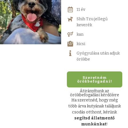
11 év
Shih Tzu jellegű
keverék
kan
kicsi
Gyógyulása után adjuk
örökbe
Szeretném
örökbefogadni!
Átirányítunk az
örökbefogadási kérdőívre
Ha szeretnéd, hogy még
több árva kutyának találjunk
csodás otthont, kérünk
segítsd állatmentő
munkánkat
!