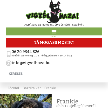
Alapítvány az Illatos úti, árva és sérült kutyákért
menü
TÁMOGASS MOST!
06 20 9344 826
hétfőtől-csütörtökig: 10-17 óráig, pénteken 10-14 óráig
info@vigyelhaza.hu
Főoldal
–
Gazdira vár
–
Frankie
Frankie
Shih Tzu jellegű keverék