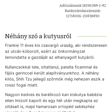
Adószámunk 18196384-1-42
Bankszámlaszámunk:
11714006-20438490
Néhány szó a kutyusról
Frankie 11 éves kis csavargó uraság, aki rendszeresen
az utcán kóborolt, ezért az önkormányzat
lemondatta a gazdáját az elhanyagolt kutyáról.
Kullancsokkal tele, oltatlanul, patella ficammal és
fájós gerinccel került alapítványunkhoz. A néhány
kilós, Shih Tzu jellegű szőrmók még nehezen eszik a
rossz fogai miatt.
Nagyon kedves és barátkozó kan kiskutya babézia
ellen Imizolt kapott és egy hét után megkapta az
oltásait is, majd hamarosan ortopéd sebészhez