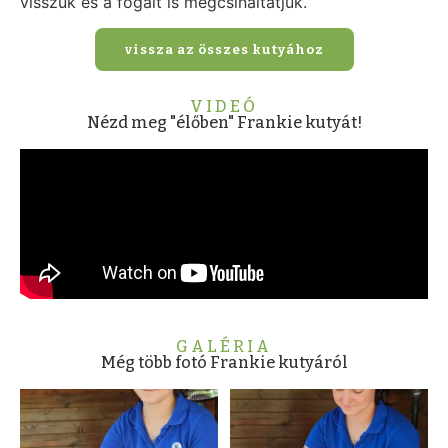
visszük és a fogait is megcsináltatjuk.
vissza az összes kutyához
VIDEÓ
Nézd meg "élőben" Frankie kutyát!
GALÉRIA
Még több fotó Frankie kutyáról