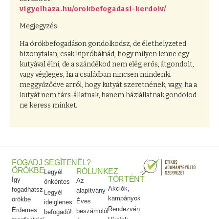
vigyelhaza.hu/orokbefogadasi-kerdoiv/
Megjegyzés:
Ha örökbefogadáson gondolkodsz, de élethelyzeted
bizonytalan, csak kipróbálnád, hogy milyen lenne egy
kutyával élni, de a szándékod nem elég erős, átgondolt,
vagy végleges, ha a családban nincsen mindenki
meggyőződve arról, hogy kutyát szeretnének, vagy, ha a
kutyát nem társ-állatnak, hanem háziállatnak gondolod
ne keress minket.
FOGADJ
SEGÍTENÉL?
ÖRÖKBE
RÓLUNK
EZ
Legyél
TÖRTÉNT
Így
Az
önkéntes
Akciók,
fogadhatsz
alapítvány
Legyél
kampányok
örökbe
Éves
ideiglenes
Rendezvényeink
Érdemes
beszámolók
befogadó!