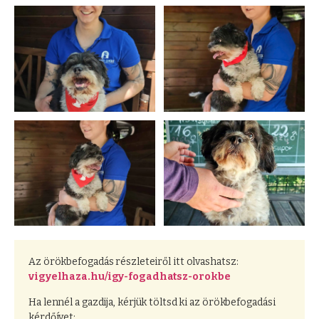
Az örökbefogadás részleteiről itt olvashatsz:
vigyelhaza.hu/igy-fogadhatsz-orokbe
Ha lennél a gazdija, kérjük töltsd ki az örökbefogadási
kérdőívet: