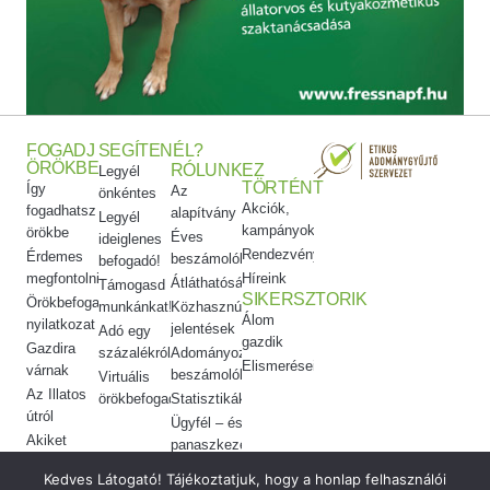
FOGADJ
SEGÍTENÉL?
ÖRÖKBE
RÓLUNK
EZ
Legyél
TÖRTÉNT
Így
Az
önkéntes
Akciók,
fogadhatsz
alapítvány
Legyél
kampányok
örökbe
Éves
ideiglenes
Rendezvényeink
Érdemes
beszámolók
befogadó!
megfontolni
Híreink
Átláthatóság
Támogasd
SIKERSZTORIK
Örökbefogadói
munkánkat!
Közhasznúsági
Álom
nyilatkozat
jelentések
Adó egy
gazdik
Gazdira
százalékról
Adományozási
Elismeréseink
várnak
beszámolók
Virtuális
Az Illatos
örökbefogadás
Statisztikák
útról
Ügyfél – és
Akiket
panaszkezelés
örökbe
Etikai
Kedves Látogató! Tájékoztatjuk, hogy a honlap felhasználói
adtunk