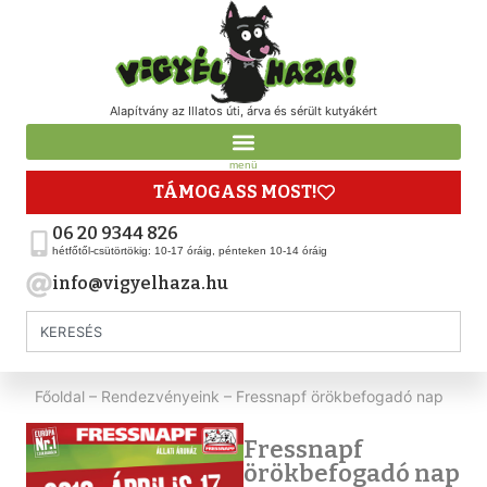
Alapítvány az Illatos úti, árva és sérült kutyákért
menü
TÁMOGASS MOST!
06 20 9344 826
hétfőtől-csütörtökig: 10-17 óráig, pénteken 10-14 óráig
info@vigyelhaza.hu
Főoldal
–
Rendezvényeink
–
Fressnapf örökbefogadó nap
Fressnapf
örökbefogadó nap