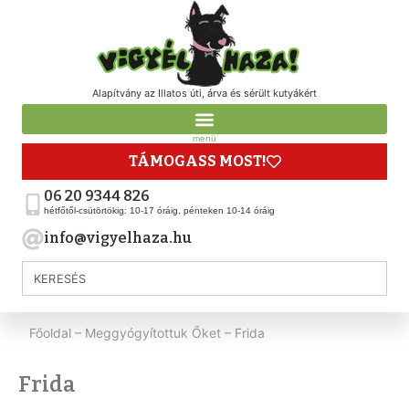
Alapítvány az Illatos úti, árva és sérült kutyákért
menü
TÁMOGASS MOST!
06 20 9344 826
hétfőtől-csütörtökig: 10-17 óráig, pénteken 10-14 óráig
info@vigyelhaza.hu
Főoldal
–
Meggyógyítottuk Őket
–
Frida
Frida