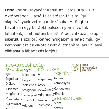
Frida
kóbor kutyaként került az Illatos útra 2013
októberében. Hátsó felét erősen fájlalta, így
alapítványunk vette gondozásába! A röngten
felvételen egy korábbi baleset nyomai voltak
láthatóak, amit műteni kellett. A beavatkozás szépen
sikerült, a szigorú ketrec nyugalom is letelt már, így
keressük azt az elkötelezett állatbarátot, aki vállalná
ellátását a lábadozás idejére!
FOGADJ
SEGÍTENÉL?
ÖRÖKBE
RÓLUNK
EZ
Legyél
TÖRTÉNT
Így
Az
önkéntes
Akciók,
fogadhatsz
alapítvány
Legyél
kampányok
örökbe
Éves
ideiglenes
Rendezvényeink
Érdemes
beszámolók
befogadó!
megfontolni
Híreink
Átláthatóság
Támogasd
SIKERSZTORIK
Örökbefogadói
munkánkat!
Közhasznúsági
Álom
nyilatkozat
jelentések
Adó egy
gazdik