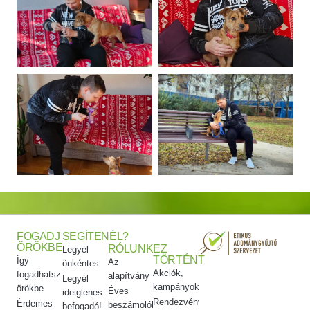
FOGADJ
SEGÍTENÉL?
ÖRÖKBE
RÓLUNK
EZ
Legyél
TÖRTÉNT
Így
Az
önkéntes
Akciók,
fogadhatsz
alapítvány
Legyél
kampányok
örökbe
Éves
ideiglenes
Rendezvényeink
Érdemes
beszámolók
befogadó!