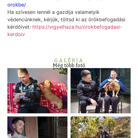
orokbe/
Ha szívesen lennél a gazdija valamelyik
védencünknek, kérjük, töltsd ki az örökbefogadási
kérdőívet:
https://vigyelhaza.hu/orokbefogadasi-
kerdoiv
GALÉRIA
Még több fotó