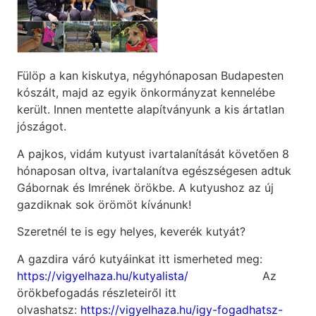
Fülöp a kan kiskutya, négyhónaposan Budapesten
kószált, majd az egyik önkormányzat kennelébe
került. Innen mentette alapítványunk a kis ártatlan
jószágot.
A pajkos, vidám kutyust ivartalanítását követően 8
hónaposan oltva, ivartalanítva egészségesen adtuk
Gábornak és Imrének örökbe. A kutyushoz az új
gazdiknak sok örömöt kívánunk!
Szeretnél te is egy helyes, keverék kutyát?
A gazdira váró kutyáinkat itt ismerheted meg:
https://vigyelhaza.hu/kutyalista/
Az
örökbefogadás részleteiről itt
olvashatsz:
https://vigyelhaza.hu/igy-fogadhatsz-