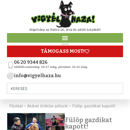
Alapítvány az Illatos úti, árva és sérült kutyákért
menü
TÁMOGASS MOST!
06 20 9344 826
hétfőtől-csütörtökig: 10-17 óráig, pénteken 10-14 óráig
info@vigyelhaza.hu
Főoldal
–
Akiket örökbe adtunk
–
Fülöp gazdikat kapott!
Fülöp gazdikat
kapott!