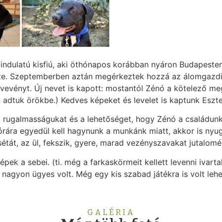
 jóindulatú kisfiú, aki öthónapos korábban nyáron Budapest
te. Szeptemberben aztán megérkeztek hozzá az álomgazdik
vevényt. Új nevet is kapott: mostantól Zénó a kötelező meg
n adtuk örökbe.) Kedves képeket és levelet is kaptunk Eszt
rugalmasságukat és a lehetőséget, hogy Zénó a családunk t
 órára egyedül kell hagynunk a munkánk miatt, akkor is ny
 sétát, az ül, fekszik, gyere, marad vezényszavakat jutalomé
épek a sebei. (ti. még a farkaskörmeit kellett levenni ivart
 nagyon ügyes volt. Még egy kis szabad játékra is volt leh
GALÉRIA