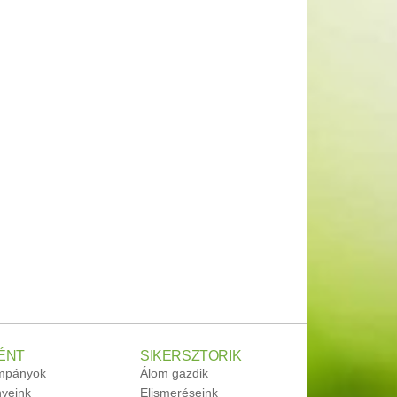
ÉNT
SIKERSZTORIK
ampányok
Álom gazdik
yeink
Elismeréseink