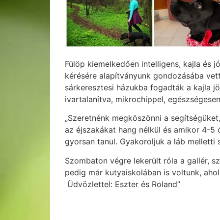
Fülöp kiemelkedően intelligens, kajla és
kérésére alapítványunk gondozásába vet
sárkeresztesi házukba fogadták a kajla jö
ivartalanítva, mikrochippel, egészségese
„Szeretnénk megköszönni a segítségüket, 
az éjszakákat hang nélkül és amikor 4-5
gyorsan tanul. Gyakoroljuk a láb melletti
Szombaton végre lekerült róla a gallér, sz
pedig már kutyaiskolában is voltunk, ahol
Üdvözlettel: Eszter és Roland”