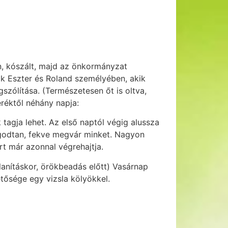
en, kószált, majd az önkormányzat
 Eszter és Roland személyében, akik
szólítása. (Természetesen őt is oltva,
eréktől néhány napja:
agja lehet. Az első naptól végig alussza
ugodtan, fekve megvár minket. Nagyon
rt már azonnal végrehajtja.
alanításkor, örökbeadás előtt) Vasárnap
etősége egy vizsla kölyökkel.