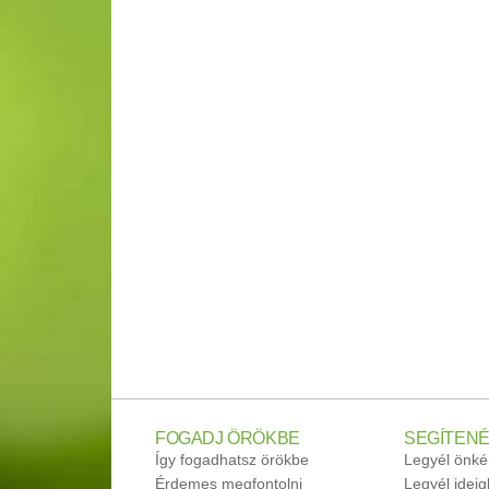
FOGADJ ÖRÖKBE
SEGÍTENÉ
Így fogadhatsz örökbe
Legyél önké
Érdemes megfontolni
Legyél idei