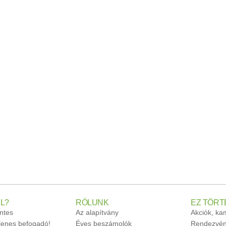
L?
RÓLUNK
EZ TÖRT
ntes
Az alapítvány
Akciók, k
glenes befogadó!
Éves beszámolók
Rendezvén