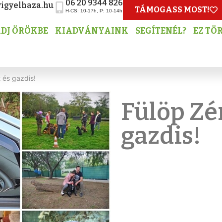
06 20 9344 826
igyelhaza.hu
TÁMOGASS MOST!
H-CS: 10-17h, P: 10-14h
DJ ÖRÖKBE
KIADVÁNYAINK
SEGÍTENÉL?
EZ TÖ
t és gazdis!
Fülöp Zén
gazdis!