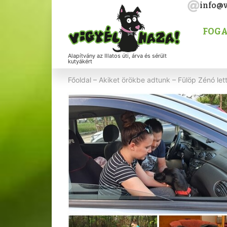
info@v
FOGA
Alapítvány az Illatos úti, árva és sérült
kutyákért
Főoldal
–
Akiket örökbe adtunk
–
Fülöp Zénó let