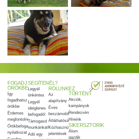
FOGADJ
SEGÍTENÉL?
ÖRÖKBE
RÓLUNK
EZ
Legyél
TÖRTÉNT
Így
Az
önkéntes
Akciók,
fogadhatsz
alapítvány
Legyél
kampányok
örökbe
Éves
ideiglenes
Rendezvényeink
Érdemes
beszámolók
befogadó!
megfontolni
Híreink
Átláthatóság
Támogasd
SIKERSZTORIK
Örökbefogadói
munkánkat!
Közhasznúsági
Álom
nyilatkozat
jelentések
Adó egy
gazdik