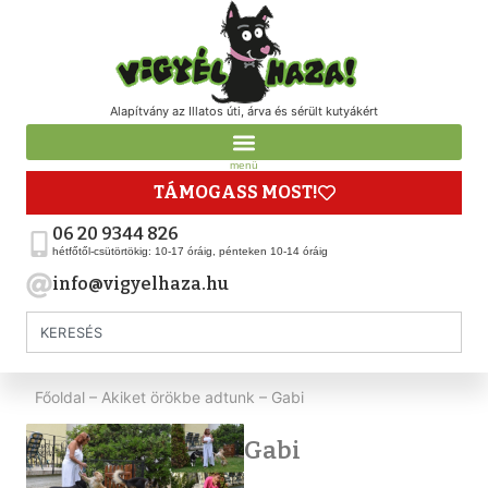
Alapítvány az Illatos úti, árva és sérült kutyákért
menü
TÁMOGASS MOST!
06 20 9344 826
hétfőtől-csütörtökig: 10-17 óráig, pénteken 10-14 óráig
info@vigyelhaza.hu
Főoldal
–
Akiket örökbe adtunk
–
Gabi
Gabi