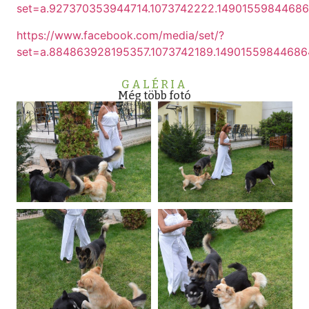
set=a.927370353944714.1073742222.1490155984468
https://www.facebook.com/media/set/?
set=a.884863928195357.1073742189.1490155984468
GALÉRIA
Még több fotó