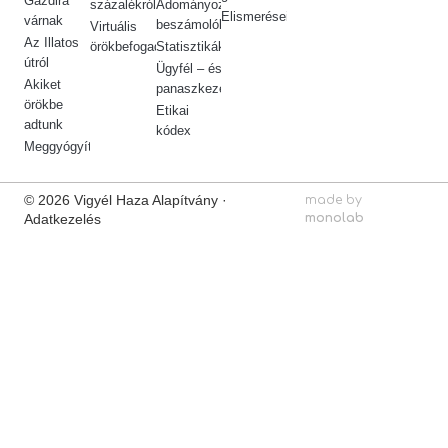
Gazdira
százalékról
Adományozási
Elismeréseink
várnak
beszámolók
Virtuális
Az Illatos
örökbefogadás
Statisztikák
útról
Ügyfél – és
Akiket
panaszkezelés
örökbe
Etikai
adtunk
kódex
Meggyógyítottuk
© 2026 Vigyél Haza Alapítvány ·
made by
Adatkezelés
monolab