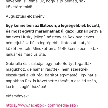
nevében is! Reméljük, hogy a jó példád, sok
követőre talál!
Augusztusi előzmény:
Egy kennelben az Illatoson, a legrégebbiek között,
és most együtt maradhatnak új gazdijuknál!
Betty a
hatéves Husky jellegű nőstény és Rex nyolcéves
németjuhász fiú, a legrégebbi Illatos úti kutyák
között voltak. Mindketten a 154K kennelben laktak
január és március óta.
Gabriella és családja, egy hete Bettyt fogadták
magukhoz, de hamar rájöttek: nem szeretnék
elszakítani a két régi barátot egymástól. Így hát a
napokban Rex is követhette társát, a család szép,
kertes, zuglói házába!
előzmények:
https://www.facebook.com/media/set/?