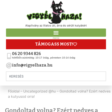
Alapítvány az Illatos úti, árva és sérült kutyákért
menü
TÁMOGASS MOST!
06 20 9344 826
hétfőtől-csütörtökig: 10-17 óráig, pénteken 10-14 óráig
info@vigyelhaza.hu
Főoldal
–
Uncategorized @hu
–
Gondoltad volna? Ezért nedves
a kutyusod orra!
Gondoltad volna? Ezért nedves a