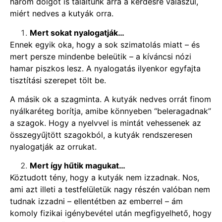
három dolgot is találtunk arra a kérdésre válaszul,
miért nedves a kutyák orra.
Mert sokat nyalogatják…
Ennek egyik oka, hogy a sok szimatolás miatt – és
mert persze mindenbe beleütik – a kíváncsi nózi
hamar piszkos lesz. A nyalogatás ilyenkor egyfajta
tisztítási szerepet tölt be.
A másik ok a szagminta. A kutyák nedves orrát finom
nyálkaréteg borítja, amibe könnyeben “beleragadnak”
a szagok. Hogy a nyelvvel is mintát vehessenek az
összegyűjtött szagokból, a kutyák rendszeresen
nyalogatják az orrukat.
Mert így hűtik magukat…
Köztudott tény, hogy a kutyák nem izzadnak. Nos,
ami azt illeti a testfelületük nagy részén valóban nem
tudnak izzadni – ellentétben az emberrel – ám
komoly fizikai igénybevétel után megfigyelhető, hogy