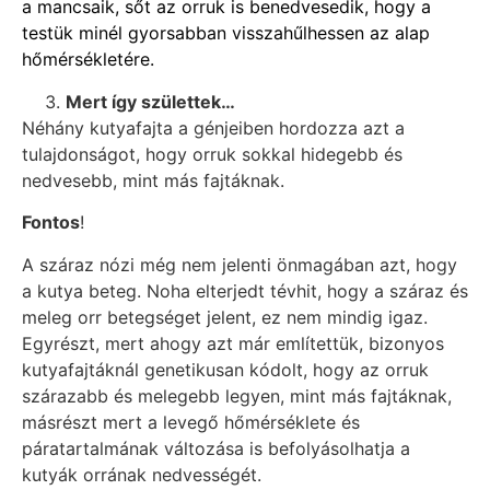
a mancsaik, sőt az orruk is benedvesedik, hogy a
testük minél gyorsabban visszahűlhessen az alap
hőmérsékletére.
Mert így születtek…
Néhány kutyafajta a génjeiben hordozza azt a
tulajdonságot, hogy orruk sokkal hidegebb és
nedvesebb, mint más fajtáknak.
Fontos
!
A száraz nózi még nem jelenti önmagában azt, hogy
a kutya beteg. Noha elterjedt tévhit, hogy a száraz és
meleg orr betegséget jelent, ez nem mindig igaz.
Egyrészt, mert ahogy azt már említettük, bizonyos
kutyafajtáknál genetikusan kódolt, hogy az orruk
szárazabb és melegebb legyen, mint más fajtáknak,
másrészt mert a levegő hőmérséklete és
páratartalmának változása is befolyásolhatja a
kutyák orrának nedvességét.