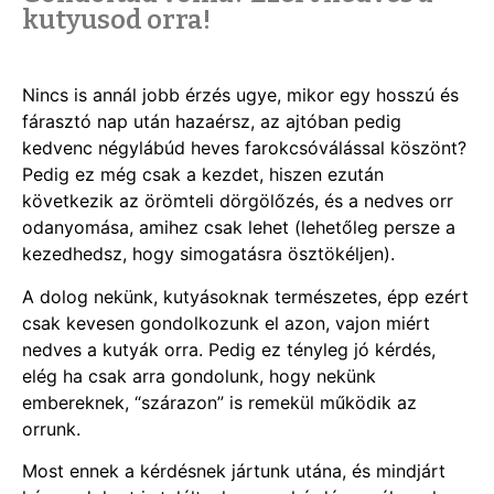
kutyusod orra!
Nincs is annál jobb érzés ugye, mikor egy hosszú és
fárasztó nap után hazaérsz, az ajtóban pedig
kedvenc négylábúd heves farokcsóválással köszönt?
Pedig ez még csak a kezdet, hiszen ezután
következik az örömteli dörgölőzés, és a nedves orr
odanyomása, amihez csak lehet (lehetőleg persze a
kezedhedsz, hogy simogatásra ösztökéljen).
A dolog nekünk, kutyásoknak természetes, épp ezért
csak kevesen gondolkozunk el azon, vajon miért
nedves a kutyák orra. Pedig ez tényleg jó kérdés,
elég ha csak arra gondolunk, hogy nekünk
embereknek, “szárazon” is remekül működik az
orrunk.
Most ennek a kérdésnek jártunk utána, és mindjárt