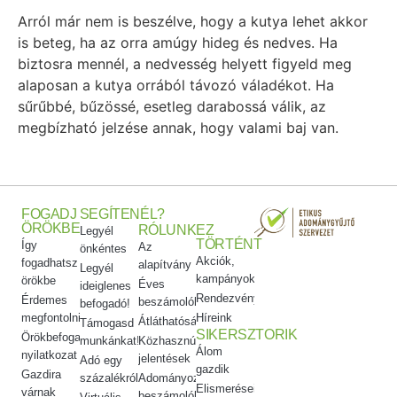
Arról már nem is beszélve, hogy a kutya lehet akkor
is beteg, ha az orra amúgy hideg és nedves. Ha
biztosra mennél, a nedvesség helyett figyeld meg
alaposan a kutya orrából távozó váladékot. Ha
sűrűbbé, bűzössé, esetleg darabossá válik, az
megbízható jelzése annak, hogy valami baj van.
FOGADJ
SEGÍTENÉL?
ÖRÖKBE
RÓLUNK
EZ
Legyél
TÖRTÉNT
Így
Az
önkéntes
Akciók,
fogadhatsz
alapítvány
Legyél
kampányok
örökbe
Éves
ideiglenes
Rendezvényeink
Érdemes
beszámolók
befogadó!
megfontolni
Híreink
Átláthatóság
Támogasd
SIKERSZTORIK
Örökbefogadói
munkánkat!
Közhasznúsági
Álom
nyilatkozat
jelentések
Adó egy
gazdik
Gazdira
százalékról
Adományozási
Elismeréseink
várnak
beszámolók