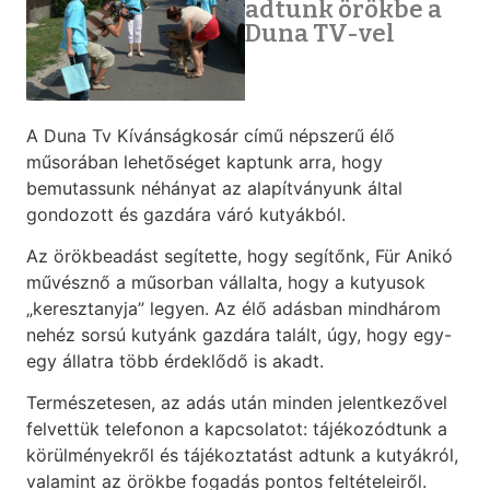
adtunk örökbe a
Duna TV-vel
A Duna Tv Kívánságkosár című népszerű élő
műsorában lehetőséget kaptunk arra, hogy
bemutassunk néhányat az alapítványunk által
gondozott és gazdára váró kutyákból.
Az örökbeadást segítette, hogy segítőnk, Für Anikó
művésznő a műsorban vállalta, hogy a kutyusok
„keresztanyja” legyen. Az élő adásban mindhárom
nehéz sorsú kutyánk gazdára talált, úgy, hogy egy-
egy állatra több érdeklődő is akadt.
Természetesen, az adás után minden jelentkezővel
felvettük telefonon a kapcsolatot: tájékozódtunk a
körülményekről és tájékoztatást adtunk a kutyákról,
valamint az örökbe fogadás pontos feltételeiről.