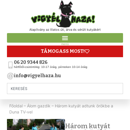
Alapítvány az Illatos úti, árva és sérült kutyákért
menü
TÁMOGASS MOST!
06 20 9344 826
hétfőtől-csütörtökig: 10-17 óráig, pénteken 10-14 óráig
info@vigyelhaza.hu
Főoldal
–
Álom gazdik
–
Három kutyát adtunk örökbe a
Duna TV-vel
Három kutyát