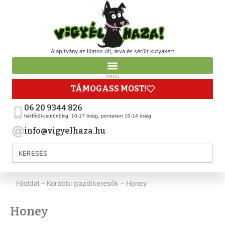
Alapítvány az Illatos úti, árva és sérült kutyákért
menü
TÁMOGASS MOST!
06 20 9344 826
hétfőtől-csütörtökig: 10-17 óráig, pénteken 10-14 óráig
info@vigyelhaza.hu
Főoldal
–
Korábbi gazdikeresők
–
Honey
Honey