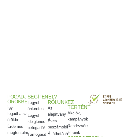
FOGADJ
SEGÍTENÉL?
ÖRÖKBE
RÓLUNK
EZ
Legyél
TÖRTÉNT
Így
Az
önkéntes
Akciók,
fogadhatsz
alapítvány
Legyél
kampányok
örökbe
Éves
ideiglenes
Rendezvényeink
Érdemes
beszámolók
befogadó!
megfontolni
Híreink
Átláthatóság
Támogasd