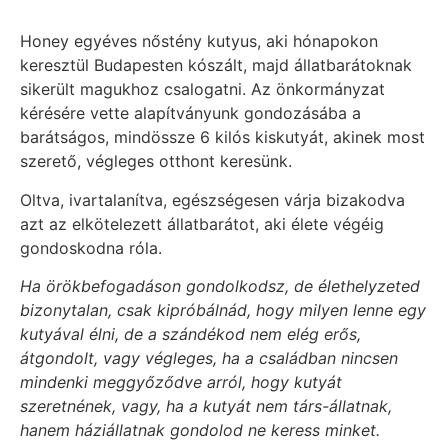
Honey egyéves nőstény kutyus, aki hónapokon
keresztül Budapesten kószált, majd állatbarátoknak
sikerült magukhoz csalogatni. Az önkormányzat
kérésére vette alapítványunk gondozásába a
barátságos, mindössze 6 kilós kiskutyát, akinek most
szerető, végleges otthont keresünk.
Oltva, ivartalanítva, egészségesen várja bizakodva
azt az elkötelezett állatbarátot, aki élete végéig
gondoskodna róla.
Ha örökbefogadáson gondolkodsz, de élethelyzeted
bizonytalan, csak kipróbálnád, hogy milyen lenne egy
kutyával élni, de a szándékod nem elég erős,
átgondolt, vagy végleges, ha a családban nincsen
mindenki meggyőződve arról, hogy kutyát
szeretnének, vagy, ha a kutyát nem társ-állatnak,
hanem háziállatnak gondolod ne keress minket.