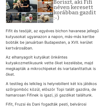
Boriszt, aki Fifi
néven keresett
korábban gazdit
:-)
Fifit és tesóját, az egyéves bichon havanese jellegű
kutyusokat ugyanazon a napon, más-más kertbe
bobták be januárban Budapesten, a XVII. kerület
kertvárosában.
Az elhanyagolt kutyákat önkéntes
kutyakozmetikusunk vette őket kezelésbe, majd
megkapták a mikrochipeket és ivartalaníttattuk is
őket.
A testileg és lelkileg is helyrebillent két kis játékos
szőrgombóc közül, először Topi talált gazdira, de
hamarosan Fifinek is igazi, jó gazdikat találtunk.
Fifit, Fruzsi és Dani fogadták pesti, belvárosi