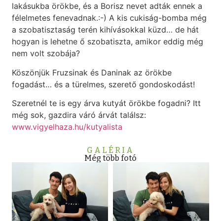
lakásukba örökbe, és a Borisz nevet adták ennek a
félelmetes fenevadnak.:-) A kis cukiság-bomba még
a szobatisztaság terén kihívásokkal küzd… de hát
hogyan is lehetne ő szobatiszta, amikor eddig még
nem volt szobája?
Köszönjük Fruzsinak és Daninak az örökbe
fogadást… és a türelmes, szerető gondoskodást!
Szeretnél te is egy árva kutyát örökbe fogadni? Itt
még sok, gazdira váró árvát találsz:
www.vigyelhaza.hu/kutyalista
GALÉRIA
Még több fotó