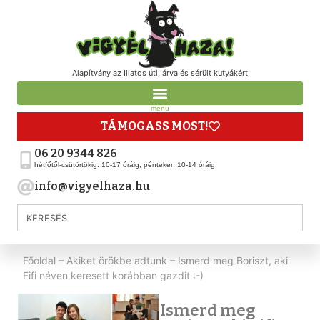
Alapítvány az Illatos úti, árva és sérült kutyákért
menü
TÁMOGASS MOST!
06 20 9344 826
hétfőtől-csütörtökig: 10-17 óráig, pénteken 10-14 óráig
info@vigyelhaza.hu
Főoldal
–
Akiket örökbe adtunk
–
Ismerd meg Boriszt, aki
Fifi néven keresett korábban gazdit :-)
Ismerd meg